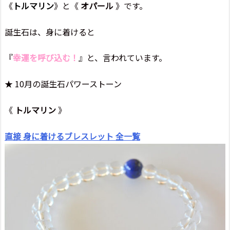
《
トルマリン
》と《
オパール
》です。
誕生石は、身に着けると
『
幸運を呼び込む！
』と、言われています。
★ 10月の誕生石パワーストーン
《
トルマリン
》
直接 身に着けるブレスレット 全一覧