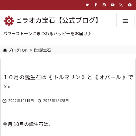

ヒラオカ宝石【公式ブログ】

パワーストーンにまつわるハッピーをお届け♪
ブログTOP
>
誕生石


１０月の誕生石は《 トルマリン 》と《 オパール 》で
す。
2022年10月9日
2023年1月28日


今月 10月の誕生石は、