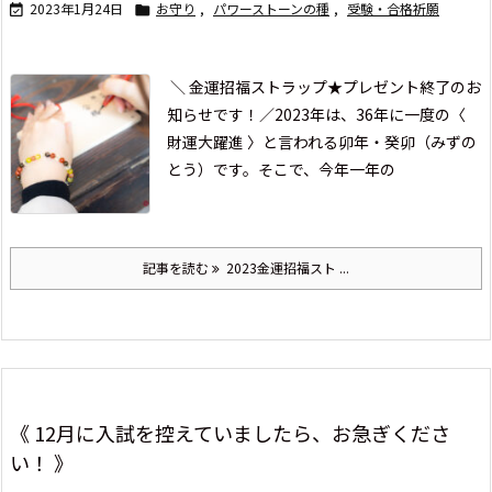
2023年1月24日
お守り
,
パワーストーンの種
,
受験・合格祈願


＼ 金運招福ストラップ★プレゼント終了のお
知らせです！／
2023年は、36年に一度の〈
財運大躍進 〉と言われる
卯年・癸卯（みずの
とう）です。
そこで、今年一年の
記事を読む
2023金運招福スト ...
《 12月に入試を控えていましたら、お急ぎくださ
い！ 》