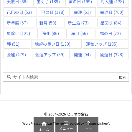
天赦日
(68)
宝くじ
(189)
寅の日
(199)
対人運
(128)
己巳の日
(53)
巳の日
(178)
幸運
(61)
幸運日
(700)
新年度
(57)
新月
(59)
新生活
(73)
星回り
(84)
星除け
(122)
浄化
(86)
満月
(56)
福の日
(72)
種
(51)
縁起の良い日
(130)
運気アップ
(105)
金運
(479)
金運アップ
(59)
開運
(94)
開運日
(328)
©
2004
-2026
ヒラオカ宝石



WordPress Luxeritas Theme is provided by "
Thought is free
".
メニュー
上へ
ホーム