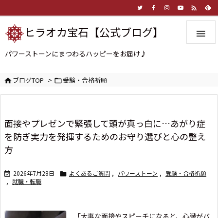

ヒラオカ宝石【公式ブログ】

パワーストーンにまつわるハッピーをお届け♪
ブログTOP
>
受験・合格祈願


面接やプレゼンで緊張して頭が真っ白に…あがり症
を防ぎ実力を発揮するためのお守り選びと心の整え
方
2026年7月28日
よくあるご質問
,
パワーストーン
,
受験・合格祈願


,
就職・転職
「大事な面接やスピーチになると、心臓がバ