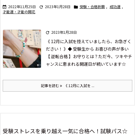
2022年11月25日
2023年1月28日
受験・合格祈願
,
成功運
,



才能運・才能の開花
2023年1月28日

《 12月に入試を控えていましたら、お急ぎく
ださい！ 》
◆ 受験生から お喜びの声が多い
【 逆転合格 】お守りとは？
ただ今、ツキやチ
ャンスに恵まれる
開運日が続いています☆
記事を読む
《 12月に入試を ...
受験ストレスを乗り越え一気に合格へ！試験パス☆