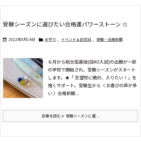
受験シーズンに選びたい合格運パワーストーン ☆
2022年5月14日
お守り
,
イベント＆記念日
,
受験・合格祈願


６月から総合型選抜(旧AO入試)の出願が
一部
の学校で開始され、
受験シーズンがスタート
します。
★「 志望校に絶対、入りたい！」を
強くサポート。
受験生から〈 お喜びの声が多
い 〉合格祈願 ...
記事を読む
受験シーズンに選 ...