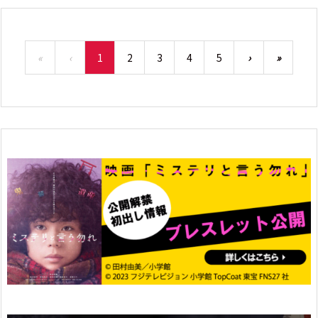
«
‹
1
2
3
4
5
›
»