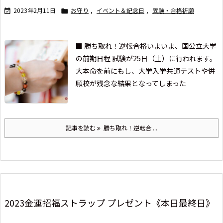
2023年2月11日
お守り
,
イベント＆記念日
,
受験・合格祈願


■ 勝ち取れ！逆転合格
いよいよ、国公立大学
の前期日程 試験が
25日（土）に行われます。
大本命を前に
もし、大学入学共通テストや併
願校が
残念な結果となってしまった
記事を読む
勝ち取れ！逆転合 ...
2023金運招福ストラップ プレゼント《本日最終日》