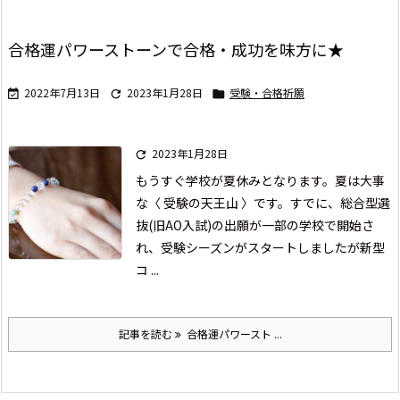
合格運パワーストーンで合格・成功を味方に★
2022年7月13日
2023年1月28日
受験・合格祈願



2023年1月28日

もうすぐ学校が夏休みとなります。
夏は大事
な〈 受験の天王山 〉です。
すでに、総合型選
抜(旧AO入試)の出願が
一部の学校で開始さ
れ、
受験シーズンがスタートしましたが
新型
コ ...
記事を読む
合格運パワースト ...