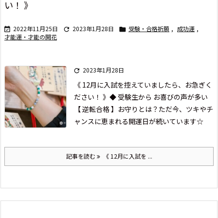
い！ 》
2022年11月25日
2023年1月28日
受験・合格祈願
,
成功運
,



才能運・才能の開花
2023年1月28日

《 12月に入試を控えていましたら、お急ぎく
ださい！ 》
◆ 受験生から お喜びの声が多い
【 逆転合格 】お守りとは？
ただ今、ツキやチ
ャンスに恵まれる
開運日が続いています☆
記事を読む
《 12月に入試を ...