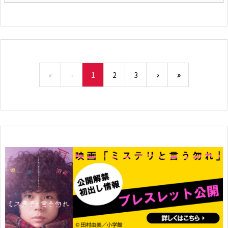
«
‹
1
2
3
›
»