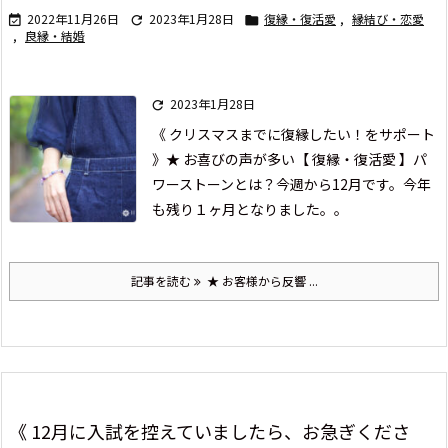
2022年11月26日
2023年1月28日
復縁・復活愛
,
縁結び・恋愛



,
良縁・結婚
2023年1月28日

《 クリスマスまでに復縁したい！をサポート
》
★ お喜びの声が多い【 復縁・復活愛 】パ
ワーストーンとは？
今週から12月です。
今年
も残り１ヶ月となりました。。
記事を読む
★ お客様から反響 ...
《 12月に入試を控えていましたら、お急ぎくださ