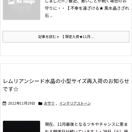
しました!!
◇ 最近、悪いことが続く場合のお
守りに・・
【 不幸を遠ざける★ 黒水晶さざれ
石 ...
記事を読む
【 限定入荷★11月 ...
レムリアンシード水晶の小型サイズ再入荷のお知らせ
です☆
2022年11月29日
お守り
,
インテリアストーン


現在、11月最後となる
ツキやチャンスに恵ま
れる開運日が続いています♪
・29日（火）福