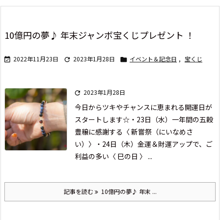
10億円の夢♪ 年末ジャンボ宝くじプレゼント ！
2022年11月23日
2023年1月28日
イベント＆記念日
,
宝くじ



2023年1月28日

今日から
ツキやチャンスに恵まれる
開運日が
スタートします☆
・23日（水）一年間の五穀
豊穣に感謝する〈 新嘗祭（にいなめさ
い）〉
・24日（木）金運＆財運アップで、ご
利益の多い〈 巳の日 〉 ...
記事を読む
10億円の夢♪ 年末 ...