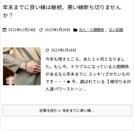
年末までに良い縁は継続、悪い縁断ち切りません
か？
2022年11月24日
2023年1月28日
対人・人間関係
,
災い回避



2023年1月28日

今年も残すところ、あと１ヶ月となりまし
た。
もし今、
トラブルになっている人間関係
があるなら
年末までに スッキリさせたいもの
です・・・
★ 今、選ばれている【 縁切り＆対
人運パワーストーン ...
記事を読む
年末までに良い縁 ...