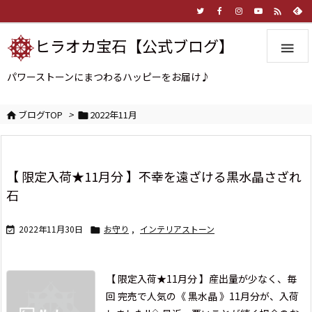

ヒラオカ宝石【公式ブログ】

パワーストーンにまつわるハッピーをお届け♪
ブログTOP
>
2022年11月


【 限定入荷★11月分 】不幸を遠ざける黒水晶さざれ
石
2022年11月30日
お守り
,
インテリアストーン


【 限定入荷★11月分 】
産出量が少なく、毎
回 完売で人気の《 黒水晶 》
11月分が、入荷