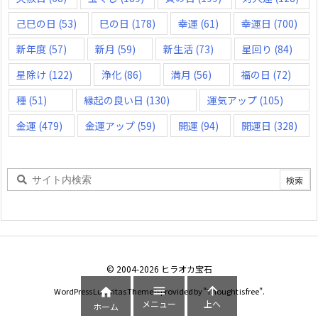
己巳の日
(53)
巳の日
(178)
幸運
(61)
幸運日
(700)
新年度
(57)
新月
(59)
新生活
(73)
星回り
(84)
星除け
(122)
浄化
(86)
満月
(56)
福の日
(72)
種
(51)
縁起の良い日
(130)
運気アップ
(105)
金運
(479)
金運アップ
(59)
開運
(94)
開運日
(328)
©
2004
-2026
ヒラオカ宝石



WordPress Luxeritas Theme is provided by "
Thought is free
".
メニュー
上へ
ホーム