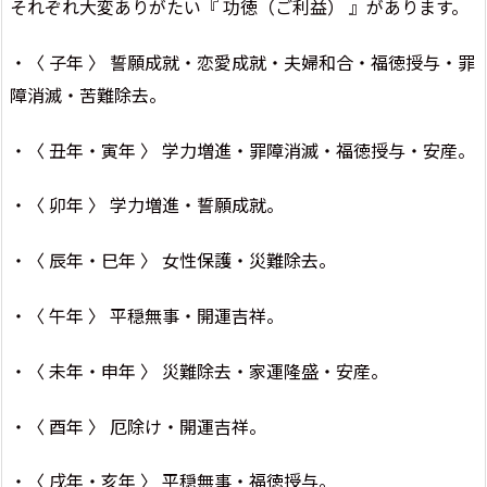
それぞれ大変ありがたい『 功徳（ご利益） 』があります。
・〈 子年 〉 誓願成就・恋愛成就・夫婦和合・福徳授与・罪
障消滅・苦難除去。
・〈 丑年・寅年 〉 学力増進・罪障消滅・福徳授与・安産。
・〈 卯年 〉 学力増進・誓願成就。
・〈 辰年・巳年 〉 女性保護・災難除去。
・〈 午年 〉 平穏無事・開運吉祥。
・〈 未年・申年 〉 災難除去・家運隆盛・安産。
・〈 酉年 〉 厄除け・開運吉祥。
・〈 戌年・亥年 〉 平穏無事・福徳授与。