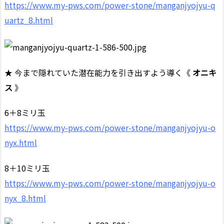
https://www.my-pws.com/power-stone/manganjyojyu-q
uartz_8.html
★ 今まで隠れていた潜在能力を引き出すよう導く《
オニキ
ス
》
6＋8ミリ玉
https://www.my-pws.com/power-stone/manganjyojyu-o
nyx.html
8＋10ミリ玉
https://www.my-pws.com/power-stone/manganjyojyu-o
nyx_8.html