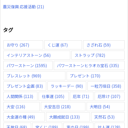
震災復興 応援活動
(21)
タグ
お守り
(267)
くじ運
(67)
さざれ石
(59)
インテリアストーン
(56)
ストラップ
(782)
パワーストーン
(1595)
パワーストーンヒラオカ宝石
(335)
ブレスレット
(969)
プレゼント
(170)
プレゼント企画
(83)
ラッキーデー
(90)
一粒万倍日
(358)
人間関係
(113)
仕事運
(105)
厄年
(71)
厄除け
(107)
大安
(116)
大安吉日
(218)
大明日
(54)
大金運の種
(49)
大願成就日
(133)
天然石
(53)
天赦日
(68)
宝くじ
(189)
寅の日
(199)
対人運
(128)