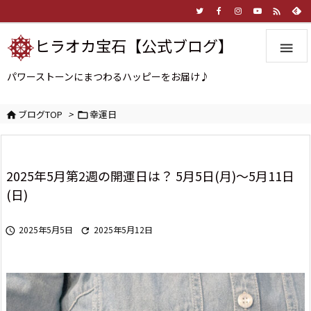

ヒラオカ宝石【公式ブログ】

パワーストーンにまつわるハッピーをお届け♪
ブログTOP
>
幸運日


2025年5月第2週の開運日は？ 5月5日(月)～5月11日
(日)
2025年5月5日
2025年5月12日

