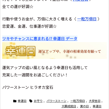
全ての運が好調☆
行動や使うお金が、万倍に大きく増える〈
一粒万倍日
〉
恋愛運、金運、仕事運が好調☆
ツキやチャンスに恵まれる!? 幸運日 データ
運気アップの追い風となるよう幸運日も活用して
充実した一週間をお過ごしください！
パワーストーン ヒラオカ宝石
幸運日
お守り
,
パワーストーン
,
一粒万倍日
,
大安吉日
,


大願成就日
,
寅の日
,
幸運日