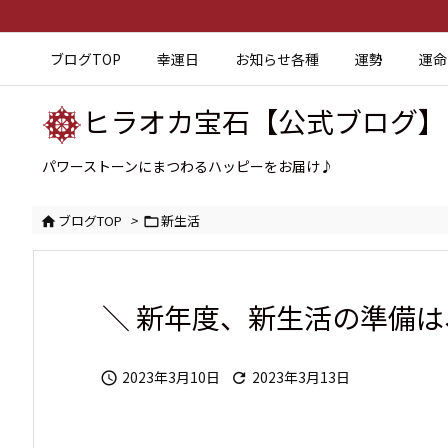
ブログTOP
幸運日
お知らせ各種
運勢
運命
ヒラオカ宝石【公式ブログ】
パワーストーンにまつわるハッピーをお届け♪
ブログTOP
>
新生活


＼ 新年度、新生活の準備は
2023年3月10日
2023年3月13日

