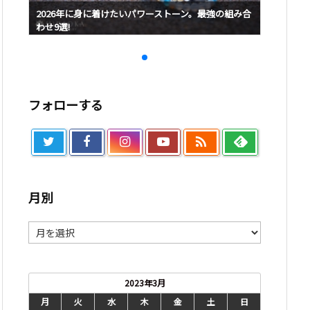
み合
2026年に身に着けたいパワーストーン。最強の組み合
2026
わせ9選!
わせ9選!
フォローする

月別
月
別
2023年3月
月
火
水
木
金
土
日