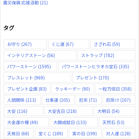
震災復興 応援活動
(21)
タグ
お守り
(267)
くじ運
(67)
さざれ石
(59)
インテリアストーン
(56)
ストラップ
(782)
パワーストーン
(1595)
パワーストーンヒラオカ宝石
(335)
ブレスレット
(969)
プレゼント
(170)
プレゼント企画
(83)
ラッキーデー
(90)
一粒万倍日
(358)
人間関係
(113)
仕事運
(105)
厄年
(71)
厄除け
(107)
大安
(116)
大安吉日
(218)
大明日
(54)
大金運の種
(49)
大願成就日
(133)
天然石
(53)
天赦日
(68)
宝くじ
(189)
寅の日
(199)
対人運
(128)