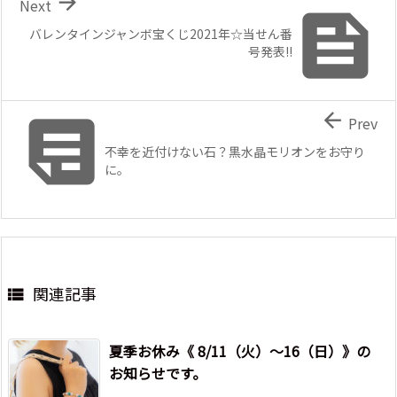

Next

バレンタインジャンボ宝くじ2021年☆当せん番
号発表!!


Prev
不幸を近付けない石？黒水晶モリオンをお守り
に。
関連記事

夏季お休み《 8/11（火）～16（日）》の
お知らせです。