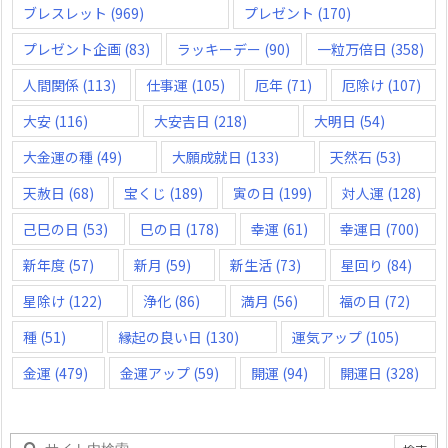
ブレスレット
(969)
プレゼント
(170)
プレゼント企画
(83)
ラッキーデー
(90)
一粒万倍日
(358)
人間関係
(113)
仕事運
(105)
厄年
(71)
厄除け
(107)
大安
(116)
大安吉日
(218)
大明日
(54)
大金運の種
(49)
大願成就日
(133)
天然石
(53)
天赦日
(68)
宝くじ
(189)
寅の日
(199)
対人運
(128)
己巳の日
(53)
巳の日
(178)
幸運
(61)
幸運日
(700)
新年度
(57)
新月
(59)
新生活
(73)
星回り
(84)
星除け
(122)
浄化
(86)
満月
(56)
福の日
(72)
種
(51)
縁起の良い日
(130)
運気アップ
(105)
金運
(479)
金運アップ
(59)
開運
(94)
開運日
(328)