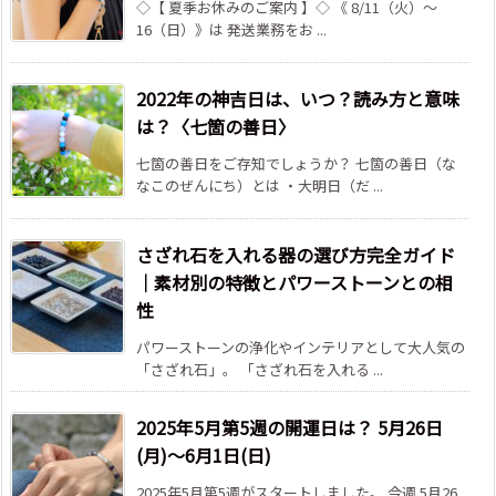
◇【 夏季お休みのご案内 】◇ 《 8/11（火）～
16（日）》は 発送業務をお ...
2022年の神吉日は、いつ？読み方と意味
は？〈七箇の善日〉
七箇の善日をご存知でしょうか？ 七箇の善日（な
なこのぜんにち）とは ・大明日（だ ...
さざれ石を入れる器の選び方完全ガイド
｜素材別の特徴とパワーストーンとの相
性
パワーストーンの浄化やインテリアとして大人気の
「さざれ石」。 「さざれ石を入れる ...
2025年5月第5週の開運日は？ 5月26日
(月)～6月1日(日)
2025年5月第5週がスタートしました。 今週 5月26