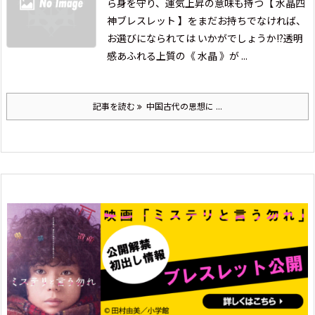
ら身を守り、
運気上昇の意味も持つ【 水晶四
神ブレスレット 】を
まだお持ちでなければ、
お選びになられては いかがでしょうか!?
透明
感あふれる上質の《 水晶 》が ...
記事を読む
中国古代の思想に ...