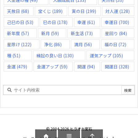
大金運の種
(49)
大願成就日
(133)
天然石
(53)
天赦日
(68)
宝くじ
(189)
寅の日
(199)
対人運
(128)
己巳の日
(53)
巳の日
(178)
幸運
(61)
幸運日
(700)
新年度
(57)
新月
(59)
新生活
(73)
星回り
(84)
星除け
(122)
浄化
(86)
満月
(56)
福の日
(72)
種
(51)
縁起の良い日
(130)
運気アップ
(105)
金運
(479)
金運アップ
(59)
開運
(94)
開運日
(328)
©
2004
-2026
ヒラオカ宝石


