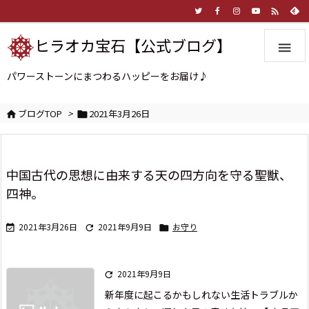

ヒラオカ宝石【公式ブログ】

パワーストーンにまつわるハッピーをお届け♪
ブログTOP
>
2021年3月26日


中国古代の思想に由来する天の四方向を守る聖獣、
四神。
2021年3月26日
2021年9月9日
お守り



2021年9月9日

新年度に起こるかもしれない生活トラブルか