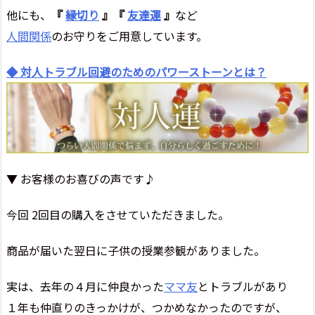
他にも、
『
縁切り
』『
友達運
』
など
人間関係
のお守りをご用意しています。
◆ 対人トラブル回避のためのパワーストーンとは？
▼ お客様のお喜びの声です♪
今回 2回目の購入をさせていただきました。
商品が届いた翌日に子供の授業参観がありました。
実は、去年の４月に仲良かった
ママ友
とトラブルがあり
１年も仲直りのきっかけが、つかめなかったのですが、