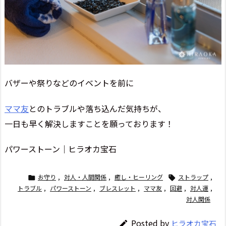
バザーや祭りなどのイベントを前に
ママ友
とのトラブルや落ち込んだ気持ちが、
一日も早く解決しますことを願っております！
パワーストーン｜ヒラオカ宝石
お守り
,
対人・人間関係
,
癒し・ヒーリング
ストラップ
,


トラブル
,
パワーストーン
,
ブレスレット
,
ママ友
,
回避
,
対人運
,
対人関係
Posted by
ヒラオカ宝石
