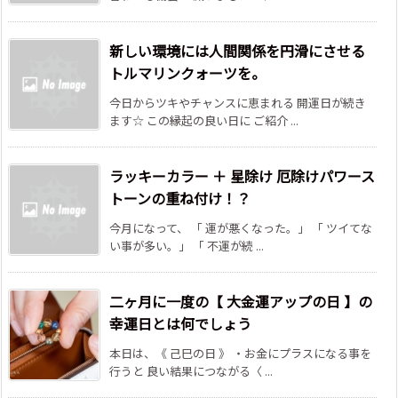
新しい環境には人間関係を円滑にさせる
トルマリンクォーツを。
今日からツキやチャンスに恵まれる 開運日が続き
ます☆ この縁起の良い日に ご紹介 ...
ラッキーカラー ＋ 星除け 厄除けパワース
トーンの重ね付け！？
今月になって、 「 運が悪くなった。」 「 ツイてな
い事が多い。」 「 不運が続 ...
二ヶ月に一度の【 大金運アップの日 】の
幸運日とは何でしょう
本日は、《 己巳の日 》 ・お金にプラスになる事を
行うと 良い結果につながる〈 ...