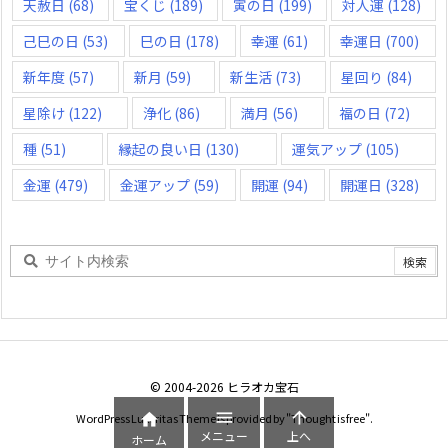
天赦日
(68)
宝くじ
(189)
寅の日
(199)
対人運
(128)
己巳の日
(53)
巳の日
(178)
幸運
(61)
幸運日
(700)
新年度
(57)
新月
(59)
新生活
(73)
星回り
(84)
星除け
(122)
浄化
(86)
満月
(56)
福の日
(72)
種
(51)
縁起の良い日
(130)
運気アップ
(105)
金運
(479)
金運アップ
(59)
開運
(94)
開運日
(328)
©
2004
-2026
ヒラオカ宝石



WordPress Luxeritas Theme is provided by "
Thought is free
".
メニュー
上へ
ホーム