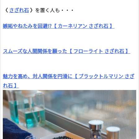
〈
さざれ石
〉
を置く人も・・・
嫉妬やねたみを回避!?【 カーネリアン さざれ石 】
スムーズな人間関係を願った【 フローライト さざれ石 】
魅力を高め、対人関係を円滑に【 ブラックトルマリン さざ
れ石 】