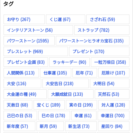
タグ
お守り
(267)
くじ運
(67)
さざれ石
(59)
インテリアストーン
(56)
ストラップ
(782)
パワーストーン
(1595)
パワーストーンヒラオカ宝石
(335)
ブレスレット
(969)
プレゼント
(170)
プレゼント企画
(83)
ラッキーデー
(90)
一粒万倍日
(358)
人間関係
(113)
仕事運
(105)
厄年
(71)
厄除け
(107)
大安
(116)
大安吉日
(218)
大明日
(54)
大金運の種
(49)
大願成就日
(133)
天然石
(53)
天赦日
(68)
宝くじ
(189)
寅の日
(199)
対人運
(128)
己巳の日
(53)
巳の日
(178)
幸運
(61)
幸運日
(700)
新年度
(57)
新月
(59)
新生活
(73)
星回り
(84)