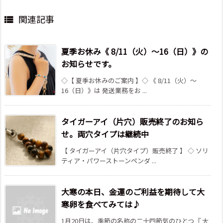
関連記事

夏季お休み《 8/11（火）～16（日）》の
お知らせです。
◇【 夏季お休みのご案内 】◇ 《 8/11（火）～
16（日）》は 発送業務をお ...
タイガーアイ（片穴）販売終了のお知ら
せ。両穴タイプは継続中
【 タイガーアイ（片穴タイプ）販売終了 】 ◇ ソリ
ティア・パワーストーンペンダ ...
大寒の本日、金運のご利益を期待して大
寒卵を食べてみては♪
1月20日は、季節の名称の二十四節気のひとつ『 大