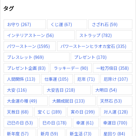
タグ
お守り
(267)
くじ運
(67)
さざれ石
(59)
インテリアストーン
(56)
ストラップ
(782)
パワーストーン
(1595)
パワーストーンヒラオカ宝石
(335)
ブレスレット
(969)
プレゼント
(170)
プレゼント企画
(83)
ラッキーデー
(90)
一粒万倍日
(358)
人間関係
(113)
仕事運
(105)
厄年
(71)
厄除け
(107)
大安
(116)
大安吉日
(218)
大明日
(54)
大金運の種
(49)
大願成就日
(133)
天然石
(53)
天赦日
(68)
宝くじ
(189)
寅の日
(199)
対人運
(128)
己巳の日
(53)
巳の日
(178)
幸運
(61)
幸運日
(700)
新年度
(57)
新月
(59)
新生活
(73)
星回り
(84)