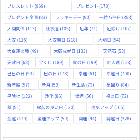
ブレスレット
(969)
プレゼント
(170)
プレゼント企画
(83)
ラッキーデー
(90)
一粒万倍日
(358)
人間関係
(113)
仕事運
(105)
厄年
(71)
厄除け
(107)
大安
(116)
大安吉日
(218)
大明日
(54)
大金運の種
(49)
大願成就日
(133)
天然石
(53)
天赦日
(68)
宝くじ
(189)
寅の日
(199)
対人運
(128)
己巳の日
(53)
巳の日
(178)
幸運
(61)
幸運日
(700)
新年度
(57)
新月
(59)
新生活
(73)
星回り
(84)
星除け
(122)
浄化
(86)
満月
(56)
福の日
(72)
種
(51)
縁起の良い日
(130)
運気アップ
(105)
金運
(479)
金運アップ
(59)
開運
(94)
開運日
(328)