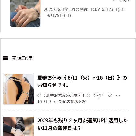
2025年6月第4週の開運日は？ 6月23日(月)
～6月29日(日)
関連記事

夏季お休み《 8/11（火）～16（日）》の
お知らせです。
◇【 夏季お休みのご案内 】◇ 《 8/11（火）～
16（日）》は 発送業務をお ...
2023年も残り２ヶ月☆運気UPに活用した
い11月の幸運日は？