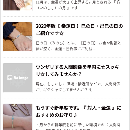
11月は、金運が大きく上昇する?! 月とされる 『 亥
（いのしし）の月 』です！ ...
2020年版【 幸運日 】巳の日・己巳の日の
ご紹介です☆
巳の日 （みのひ）とは、 【巳の日】 お金や財福と
縁が深く、金運・勝負事にご利益 ...
ウンザリする人間関係を年内に☆スッキ
リ☆してみませんか？
現在、もしかして 職場・隣近所などで、 人間関係
が、ギクシャクしてませんか？ も ...
もうすぐ新年度です。『 対人・金運 』に
おすすめのお守り♪
４月からの新年度を前に 新しい環境での〈 人間関