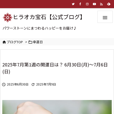

ヒラオカ宝石【公式ブログ】

パワーストーンにまつわるハッピーをお届け♪
ブログTOP
>
幸運日


2025年7月第1週の開運日は？ 6月30日(月)～7月6日
(日)
2025年6月30日
2025年7月9日

