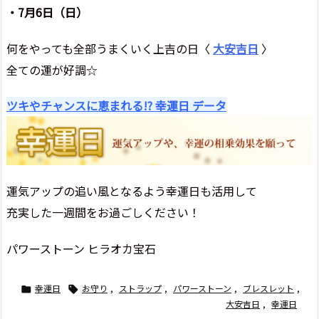
・7月6日（日）
何をやっても全部うまくいく上吉の日〈
大安吉日
〉
全ての運が好調☆
ツキやチャンスに恵まれる!? 幸運日 データ
運気アップの追い風となるよう幸運日も活用して
充実した一週間をお過ごしください！
パワーストーン ヒラオカ宝石
幸運日
お守り
,
ストラップ
,
パワーストーン
,
ブレスレット
,


大安吉日
,
幸運日