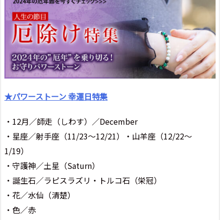
★パワーストーン 幸運日特集
・12月／師走（しわす）／December
・星座／射手座（11/23～12/21）・山羊座（12/22～
1/19）
・守護神／土星（Saturn）
・誕生石／ラピスラズリ・トルコ石（栄冠）
・花／水仙（清楚）
・色／赤