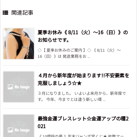
関連記事

夏季お休み《 8/11（火）～16（日）》の
お知らせです。
◇【 夏季お休みのご案内 】◇ 《 8/11（火）～
16（日）》は 発送業務をお ...
４月から新年度が始まります!!不安要素を
克服しましょう☆★
３月になりました。 いよいよ来月から、新年度で
す。 今年、今までとは違う新しい環 ...
最強金運ブレスレット☆金運アップの種2
021
《 10億円の夢♪ 年末ジャンボ宝くじ★ 枚数アッ