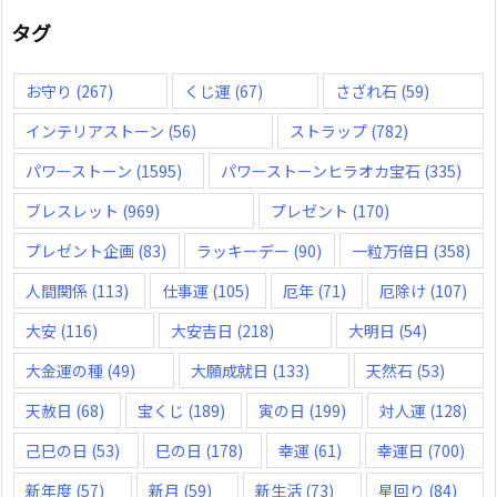
タグ
お守り
(267)
くじ運
(67)
さざれ石
(59)
インテリアストーン
(56)
ストラップ
(782)
パワーストーン
(1595)
パワーストーンヒラオカ宝石
(335)
ブレスレット
(969)
プレゼント
(170)
プレゼント企画
(83)
ラッキーデー
(90)
一粒万倍日
(358)
人間関係
(113)
仕事運
(105)
厄年
(71)
厄除け
(107)
大安
(116)
大安吉日
(218)
大明日
(54)
大金運の種
(49)
大願成就日
(133)
天然石
(53)
天赦日
(68)
宝くじ
(189)
寅の日
(199)
対人運
(128)
己巳の日
(53)
巳の日
(178)
幸運
(61)
幸運日
(700)
新年度
(57)
新月
(59)
新生活
(73)
星回り
(84)