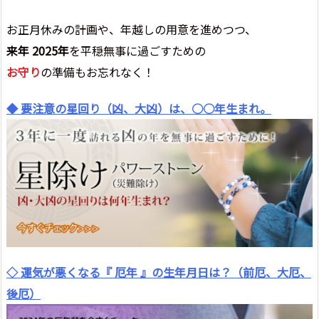
お正月休みの計画や、年越しの用意を進めつつ、
来年 2025年
を平穏無事に過ごすための
お守り
の準備もお忘れなく！
◆ 要注意の星回り（凶、大凶）は、○○年生まれ。
◇ 運気が悪くなる『 厄年 』の生年月日は？（前厄、大厄、
後厄）