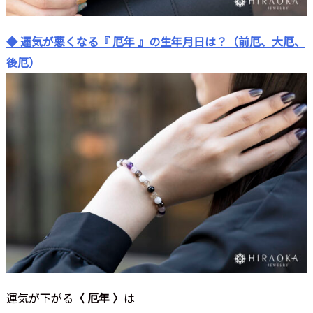
◆ 運気が悪くなる『 厄年 』の生年月日は？（前厄、大厄、
後厄）
運気が下がる
〈 厄年 〉
は