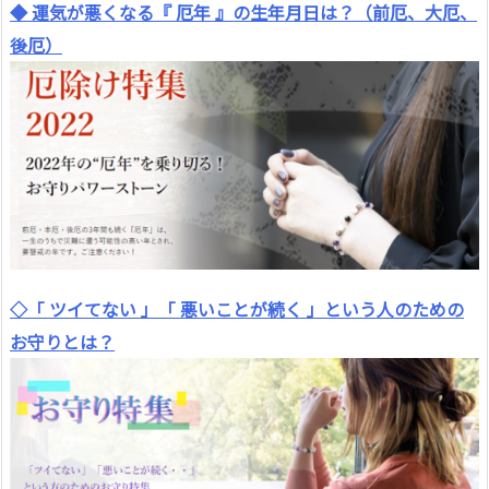
◆ 運気が悪くなる『 厄年 』の生年月日は？（前厄、大厄、
後厄）
◇「 ツイてない 」「 悪いことが続く 」という人のための
お守りとは？