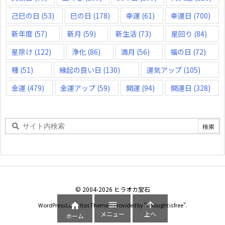
己巳の日
(53)
巳の日
(178)
幸運
(61)
幸運日
(700)
新年度
(57)
新月
(59)
新生活
(73)
星回り
(84)
星除け
(122)
浄化
(86)
満月
(56)
福の日
(72)
種
(51)
縁起の良い日
(130)
運気アップ
(105)
金運
(479)
金運アップ
(59)
開運
(94)
開運日
(328)
©
2004
-2026
ヒラオカ宝石



WordPress Luxeritas Theme is provided by "
Thought is free
".
メニュー
上へ
ホーム