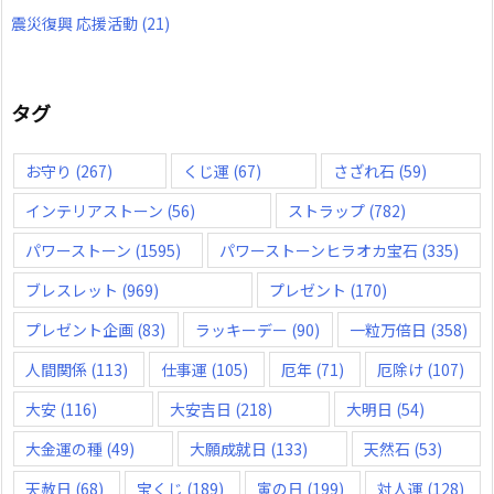
震災復興 応援活動
(21)
タグ
お守り
(267)
くじ運
(67)
さざれ石
(59)
インテリアストーン
(56)
ストラップ
(782)
パワーストーン
(1595)
パワーストーンヒラオカ宝石
(335)
ブレスレット
(969)
プレゼント
(170)
プレゼント企画
(83)
ラッキーデー
(90)
一粒万倍日
(358)
人間関係
(113)
仕事運
(105)
厄年
(71)
厄除け
(107)
大安
(116)
大安吉日
(218)
大明日
(54)
大金運の種
(49)
大願成就日
(133)
天然石
(53)
天赦日
(68)
宝くじ
(189)
寅の日
(199)
対人運
(128)