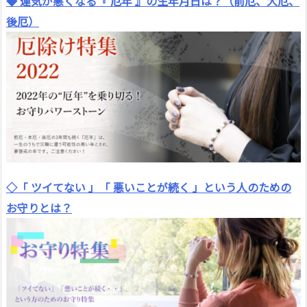
◆ 運気が悪くなる『 厄年 』の生年月日は？（前厄、大厄、
後厄）
◇「 ツイてない 」「 悪いことが続く 」という人のための
お守りとは？