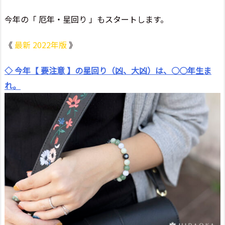
今年の「 厄年・星回り 」もスタートします。
《
最新 2022年版
》
◇ 今年【 要注意 】の星回り（凶、大凶）は、○○年生ま
れ。