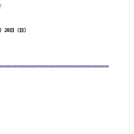
で
）28日（日）