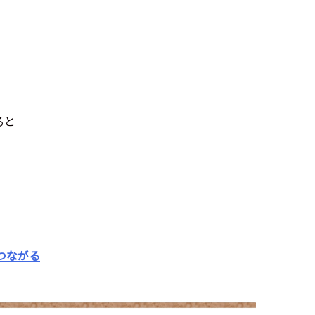
ると
つながる