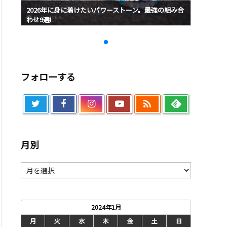
み合
2026年に身に着けたいパワーストーン。最強の組み合
2026
わせ9選!
わせ9選!
フォローする

月別
月
別
2024年1月
月
火
水
木
金
土
日