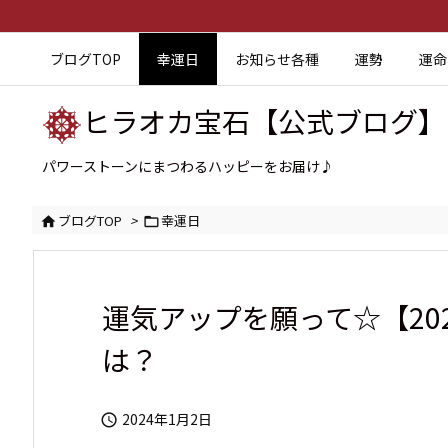
ブログTOP
幸運日
お知らせ各種
運勢
運命
ヒラオカ宝石【公式ブログ】
パワーストーンにまつわるハッピーをお届け♪
ブログTOP
>
幸運日


運気アップを願って☆【20
は？
2024年1月2日
