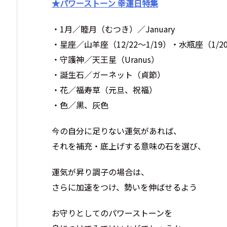
★パワーストーン 幸運日特集
・1月／睦月（むつき）／January
・星座／山羊座（12/22～1/19）・水瓶座（1/20
・守護神／天王星（Uranus）
・誕生石／ガーネット（貞節）
・花／福寿草（元旦、祝福）
・色／黒、灰色
今の自分に足りない運気があれば、
それを補充・底上げする意味の石を選び、
運気が昇り調子の場合は、
さらに加速をつけ、勢いを伸ばせるよう
お守りとしてのパワーストーンを