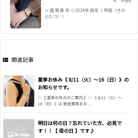
Prev
☆ 謹 賀 新 年 ☆2024年 辰年〈 甲辰（きの
えたつ）〉
関連記事

夏季お休み《 8/11（火）～16（日）》の
お知らせです。
◇【 夏季お休みのご案内 】◇ 《 8/11（火）～
16（日）》は 発送業務をお ...
明日は何の日？忘れていた方、必見で
す！！【 母の日 】です♪