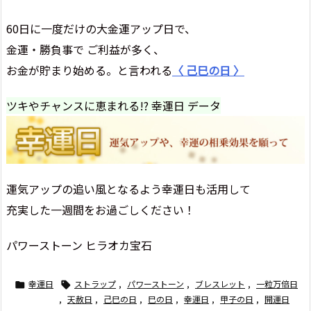
60日に一度だけの大金運アップ日で、
金運・勝負事で ご利益が多く、
お金が貯まり始める。と言われる
〈 己巳の日 〉
ツキやチャンスに恵まれる!? 幸運日 データ
運気アップの追い風となるよう幸運日も活用して
充実した一週間をお過ごしください！
パワーストーン ヒラオカ宝石
幸運日
ストラップ
,
パワーストーン
,
ブレスレット
,
一粒万倍日


,
天赦日
,
己巳の日
,
巳の日
,
幸運日
,
甲子の日
,
開運日