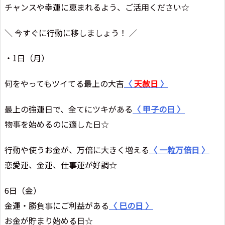
チャンスや幸運に恵まれるよう、ご活用ください☆
＼ 今すぐに行動に移しましょう！ ／
・1日（月）
何をやってもツイてる最上の大吉
〈
天赦日
〉
最上の強運日で、全てにツキがある
〈 甲子の日 〉
物事を始めるのに適した日☆
行動や使うお金が、万倍に大きく増える
〈 一粒万倍日 〉
恋愛運、金運、仕事運が好調☆
6日（金）
金運・勝負事にご利益がある
〈 巳の日 〉
お金が貯まり始める日☆