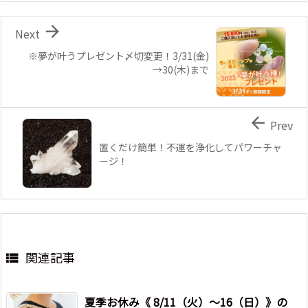

Next
※夢が叶うプレゼント〆切変更！3/31(金)
→30(木)まで

Prev
置くだけ簡単！不運を浄化してパワーチャ
ージ！
関連記事

夏季お休み《 8/11（火）～16（日）》の