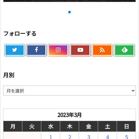
フォローする

月別
月
別
2023年3月
月
火
水
木
金
土
日
1
2
3
4
5