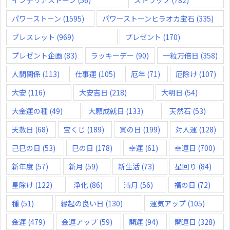
パワーストーン
(1595)
パワーストーンヒラオカ宝石
(335)
ブレスレット
(969)
プレゼント
(170)
プレゼント企画
(83)
ラッキーデー
(90)
一粒万倍日
(358)
人間関係
(113)
仕事運
(105)
厄年
(71)
厄除け
(107)
大安
(116)
大安吉日
(218)
大明日
(54)
大金運の種
(49)
大願成就日
(133)
天然石
(53)
天赦日
(68)
宝くじ
(189)
寅の日
(199)
対人運
(128)
己巳の日
(53)
巳の日
(178)
幸運
(61)
幸運日
(700)
新年度
(57)
新月
(59)
新生活
(73)
星回り
(84)
星除け
(122)
浄化
(86)
満月
(56)
福の日
(72)
種
(51)
縁起の良い日
(130)
運気アップ
(105)
金運
(479)
金運アップ
(59)
開運
(94)
開運日
(328)