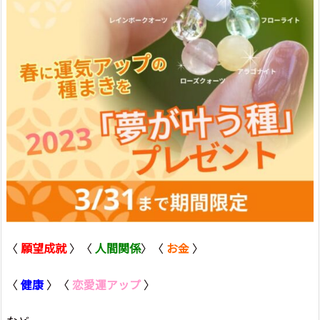
〈
願望成就
〉〈
人間関係
〉〈
お金
〉
〈
健康
〉〈
恋愛運アップ
〉