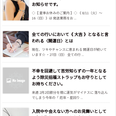
お知らせです。
◇【 夏季お休みのご案内 】◇ 《 8/11（火）～
16（日）》は 発送業務をお ...
全ての行いにおいて《 大吉 》となると言
われる〈開運日〉とは
現在、ツキやチャンスに恵まれる 開運日が続いて
います☆ ・27日（日） 全ての行 ...
不幸を回避して苦労知らずの一年となる
よう除災招福ストラップもお守りとして
お持ちください。
来週 2月2日節分を境に運気がマイナスに 落ち込ん
でしまう今年の「 厄年・星回り ...
入院中や会えない方へのお見舞いとして