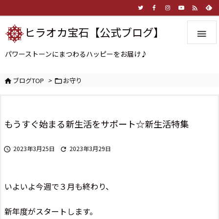

ヒラオカ宝石【公式ブログ】

パワーストーンにまつわるハッピーをお届け♪
ブログTOP
>
お守り


もうすぐ始まる新生活をサポート☆新生活特集
2023年3月25日
2023年3月29日


いよいよ今週で３月も終わり、
新年度がスタートします。