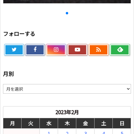
フォローする

月別
月
別
2023年2月
月
火
水
木
金
土
日
1
2
3
4
5