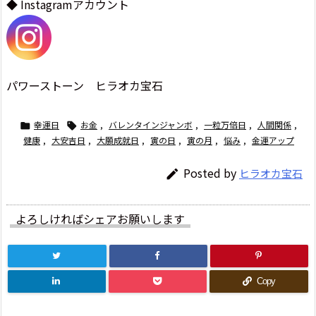
◆ Instagramアカウント
パワーストーン ヒラオカ宝石
幸運日
お金
,
バレンタインジャンボ
,
一粒万倍日
,
人間関係
,


健康
,
大安吉日
,
大願成就日
,
寅の日
,
寅の月
,
悩み
,
金運アップ
Posted by
ヒラオカ宝石

よろしければシェアお願いします
Copy