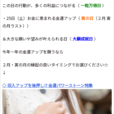
この日の行動が、多くの利益につながる〈
一粒万倍日
〉
・25日（土）お金に恵まれる金運アップ〈
寅の日
（２月 寅
の月ラスト）〉
＆大きな願いや望みが叶えられる日〈
大願成就日
〉
今年一年の金運アップを願うなら
２月・寅の月の縁起の良いタイミングでお選びください☆
↓
◇ 収入アップを後押し!? 金運パワーストーン特集