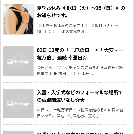
夏季お休み《 8/11（火）～16（日）》の
お知らせです。
◇【 夏季お休みのご案内 】◇ 《 8/11（火）～
16（日）》は 発送業務をお ...
60日に1度の「 己巳の日 」+「 大安・一
粒万倍 」連続 幸運日☆
今日から、 ツキやチャンスに恵まれる幸運日が続
きます♪ ◆ 25日（土）←本日 ...
入園・入学式などのフォーマルな場所で
の活躍間違いなし☆★
本日は、 一粒万倍日とは物事を始めるのに良い吉
日であり、 開店、仕事始め、宝くじ ...