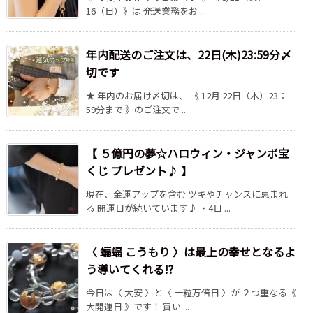
16（日）》は 発送業務をお ...
年内配送のご注文は、22日(木)23:59分〆
切です
★ 年内のお届け〆切は、 《 12月 22日（木）23：
59分まで 》のご注文で ...
【 ５億円の夢☆ハロウィン・ジャンボ宝
くじ プレゼント♪ 】
現在、金運アップを含む ツキやチャンスに恵まれ
る 開運日が続いています♪ ・4日 ...
〈 蝙蝠 こうもり 〉は最上の幸せとなるよ
う導いてくれる!?
今日は〈 大安 〉と〈 一粒万倍日 〉が ２つ重なる《
大開運日 》です！ 買い ...