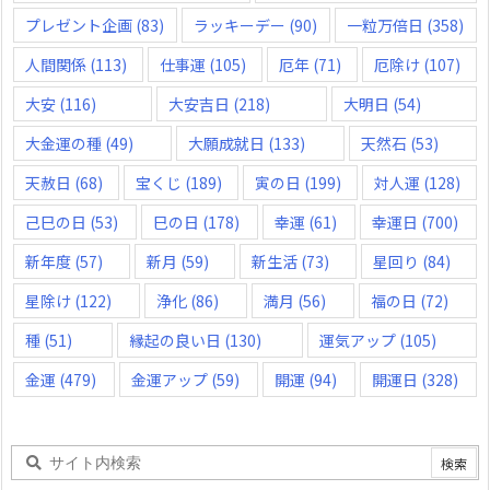
プレゼント企画
(83)
ラッキーデー
(90)
一粒万倍日
(358)
人間関係
(113)
仕事運
(105)
厄年
(71)
厄除け
(107)
大安
(116)
大安吉日
(218)
大明日
(54)
大金運の種
(49)
大願成就日
(133)
天然石
(53)
天赦日
(68)
宝くじ
(189)
寅の日
(199)
対人運
(128)
己巳の日
(53)
巳の日
(178)
幸運
(61)
幸運日
(700)
新年度
(57)
新月
(59)
新生活
(73)
星回り
(84)
星除け
(122)
浄化
(86)
満月
(56)
福の日
(72)
種
(51)
縁起の良い日
(130)
運気アップ
(105)
金運
(479)
金運アップ
(59)
開運
(94)
開運日
(328)