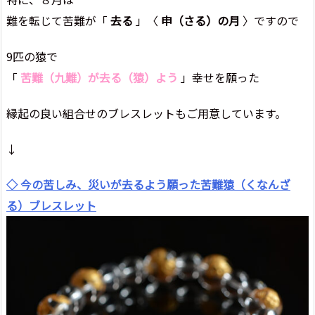
難を転じて苦難が「
去る
」〈
申（さる）の月
〉ですので
9匹の猿で
「
苦難（九難）が去る（猿）よう
」幸せを願った
縁起の良い組合せのブレスレットもご用意しています。
↓
◇ 今の苦しみ、災いが去るよう願った苦難猿（くなんざ
る）ブレスレット