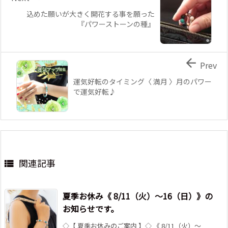
込めた願いが大きく開花する事を願った
『パワーストーンの種』

Prev
運気好転のタイミング〈 満月 〉月のパワー
で運気好転♪
関連記事

夏季お休み《 8/11（火）～16（日）》の
お知らせです。
◇【 夏季お休みのご案内 】◇ 《 8/11（火）～