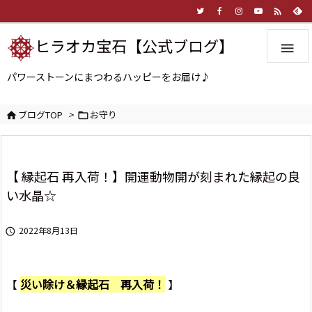

ヒラオカ宝石【公式ブログ】

パワーストーンにまつわるハッピーをお届け♪
ブログTOP
>
お守り


【 縁起石 再入荷！】開運動物開が刻まれた縁起の良
い水晶☆
2022年8月13日

【
災
い除け＆縁起石 再入荷！
】