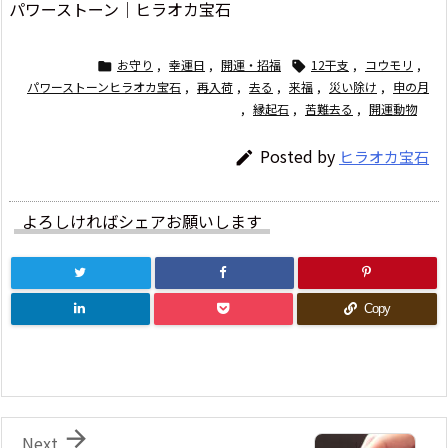
パワーストーン│ヒラオカ宝石
お守り
,
幸運日
,
開運・招福
12干支
,
コウモリ
,


パワーストーンヒラオカ宝石
,
再入荷
,
去る
,
来福
,
災い除け
,
申の月
,
縁起石
,
苦難去る
,
開運動物
Posted by
ヒラオカ宝石

よろしければシェアお願いします
Copy

Next