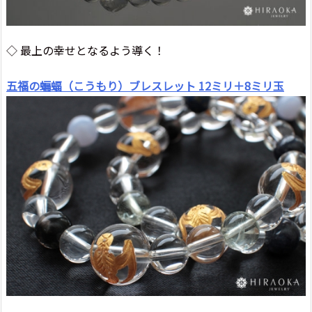
◇ 最上の幸せとなるよう導く！
五福の蝙蝠（こうもり）ブレスレット 12ミリ＋8ミリ玉