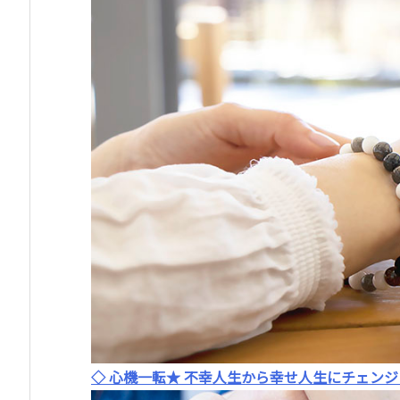
◇ 心機一転★ 不幸人生から幸せ人生にチェンジ