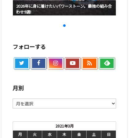
み合
2026年に身に着けたいパワーストーン。最強の組み合
2026
わせ9選!
わせ9選!
フォローする

月別
月
別
2021年3月
月
火
水
木
金
土
日