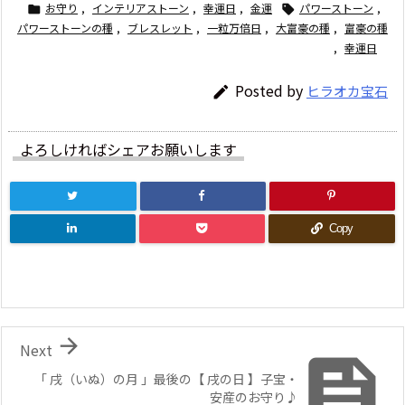
お守り
,
インテリアストーン
,
幸運日
,
金運
パワーストーン
,


パワーストーンの種
,
ブレスレット
,
一粒万倍日
,
大富豪の種
,
富豪の種
,
幸運日
Posted by
ヒラオカ宝石

よろしければシェアお願いします
Copy

Next

「 戌（いぬ）の月 」最後の【 戌の日 】子宝・
安産のお守り♪