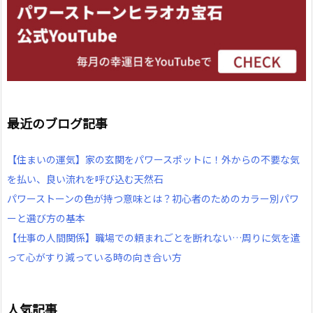
最近のブログ記事
【住まいの運気】家の玄関をパワースポットに！外からの不要な気
を払い、良い流れを呼び込む天然石
パワーストーンの色が持つ意味とは？初心者のためのカラー別パワ
ーと選び方の基本
【仕事の人間関係】職場での頼まれごとを断れない…周りに気を遣
って心がすり減っている時の向き合い方
人気記事