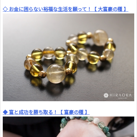
◇ お金に困らない裕福な生活を願って！【 大富豪の種 】
◆ 富と成功を勝ち取る！【 富豪の種 】