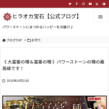

ヒラオカ宝石【公式ブログ】

パワーストーンにまつわるハッピーをお届け♪
ブログTOP
>
お守り


《 大富豪の種＆富豪の種 》パワーストーンの種の最
高峰です！
2020年10月21日
