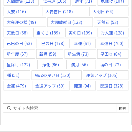
人間関係
(113)
仕事運
(105)
厄年
(71)
厄除け
(107)
大安
(116)
大安吉日
(218)
大明日
(54)
大金運の種
(49)
大願成就日
(133)
天然石
(53)
天赦日
(68)
宝くじ
(189)
寅の日
(199)
対人運
(128)
己巳の日
(53)
巳の日
(178)
幸運
(61)
幸運日
(700)
新年度
(57)
新月
(59)
新生活
(73)
星回り
(84)
星除け
(122)
浄化
(86)
満月
(56)
福の日
(72)
種
(51)
縁起の良い日
(130)
運気アップ
(105)
金運
(479)
金運アップ
(59)
開運
(94)
開運日
(328)