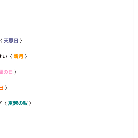
〈
天恩日
〉
すい〈
新月
〉
福の日
〉
日
〉
グ〈
夏越の祓
〉