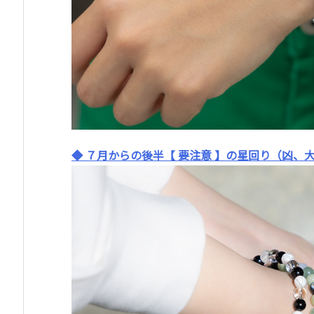
◆ ７月からの後半【 要注意 】の星回り（凶、