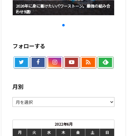
み合
2026年に身に着けたいパワーストーン。最強の組み合
2026
わせ9選!
わせ9選!
フォローする

月別
月
別
2022年6月
月
火
水
木
金
土
日