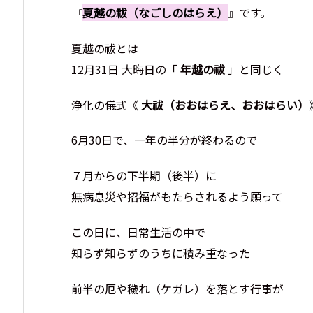
『
夏越の祓（なごしのはらえ）
』です。
夏越の祓とは
12月31日 大晦日の「
年越の祓
」と同じく
浄化の儀式《
大祓（おおはらえ、おおはらい）
6月30日で、一年の半分が終わるので
７月からの下半期（後半）に
無病息災や招福がもたらされるよう願って
この日に、日常生活の中で
知らず知らずのうちに積み重なった
前半の厄や穢れ（ケガレ）を落とす行事が