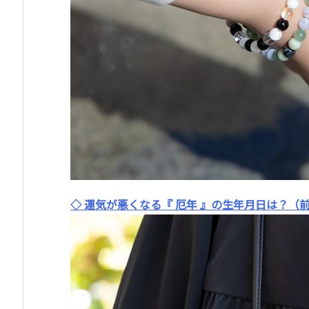
◇ 運気が悪くなる『 厄年 』の生年月日は？（