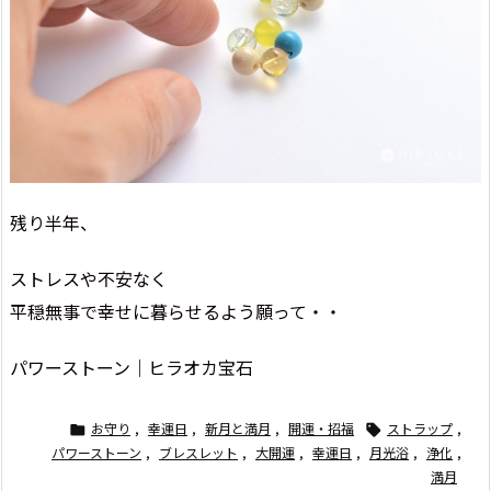
残り半年、
ストレスや不安なく
平穏無事で幸せに暮らせるよう願って・・
パワーストーン｜ヒラオカ宝石
お守り
,
幸運日
,
新月と満月
,
開運・招福
ストラップ
,


パワーストーン
,
ブレスレット
,
大開運
,
幸運日
,
月光浴
,
浄化
,
満月