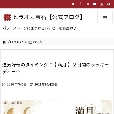

ヒラオカ宝石【公式ブログ】

パワーストーンにまつわるハッピーをお届け♪
ブログTOP
>
お守り


運気好転のタイミング!?【 満月 】２日間のラッキー
ディー☆
2020年7月5日
2021年10月29日

