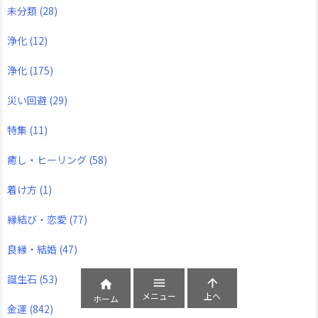
未分類
(28)
浄化
(12)
浄化
(175)
災い回避
(29)
特集
(11)
癒し・ヒーリング
(58)
着け方
(1)
縁結び・恋愛
(77)
良縁・結婚
(47)
誕生石
(53)



メニュー
上へ
ホーム
金運
(842)