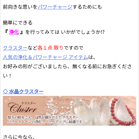
前向きな思いを
パワーチャージ
するためにも
簡単にできる
『
浄化
』
を行ってみては いかがでしょうか!?
クラスター
など
各１点 限り
ですので
人気の浄化＆パワーチャージ アイテム
は、
お好みの形がございましたら、無くなる前にお急ぎくださ
い！
◇ 水晶クラスター
さらに今なら、