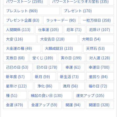
パワーストーン
(1595)
パワーストーンヒラオカ宝石
(335)
ブレスレット
(969)
プレゼント
(170)
プレゼント企画
(83)
ラッキーデー
(90)
一粒万倍日
(358)
人間関係
(113)
仕事運
(105)
厄年
(71)
厄除け
(107)
大安
(116)
大安吉日
(218)
大明日
(54)
大金運の種
(49)
大願成就日
(133)
天然石
(53)
天赦日
(68)
宝くじ
(189)
寅の日
(199)
対人運
(128)
己巳の日
(53)
巳の日
(178)
幸運
(61)
幸運日
(700)
新年度
(57)
新月
(59)
新生活
(73)
星回り
(84)
星除け
(122)
浄化
(86)
満月
(56)
福の日
(72)
種
(51)
縁起の良い日
(130)
運気アップ
(105)
金運
(479)
金運アップ
(59)
開運
(94)
開運日
(328)