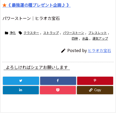
★
《 最強運の種プレゼント企画♪ 》
パワーストーン｜ヒラオカ宝石
浄化
クラスター
,
ストラップ
,
パワーストーン
,
ブレスレット
,


四神
,
水晶
,
運気アップ
Posted by
ヒラオカ宝石

よろしければシェアお願いします
Copy