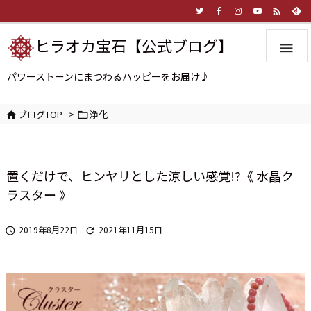

ヒラオカ宝石【公式ブログ】

パワーストーンにまつわるハッピーをお届け♪
ブログTOP
>
浄化


置くだけで、ヒンヤリとした涼しい感覚!?《 水晶ク
ラスター 》
2019年8月22日
2021年11月15日

