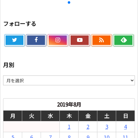
フォローする

月別
月
別
2019年8月
月
火
水
木
金
土
日
1
2
3
4
5
6
7
8
9
10
11