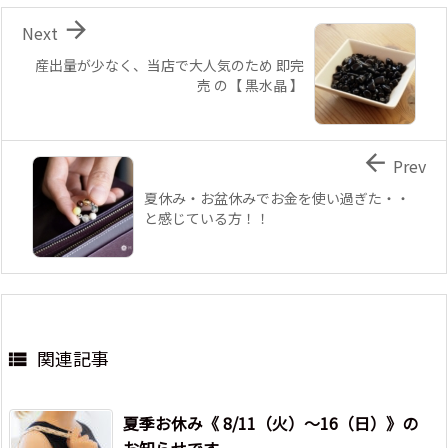

Next
産出量が少なく、当店で大人気のため 即完
売 の【 黒水晶 】

Prev
夏休み・お盆休みでお金を使い過ぎた・・
と感じている方！！
関連記事

夏季お休み《 8/11（火）～16（日）》の