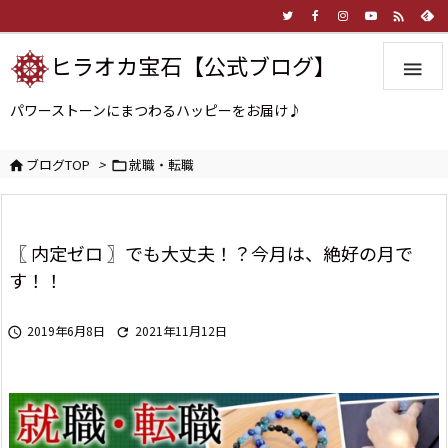

ヒラオカ宝石【公式ブログ】

パワーストーンにまつわるハッピーをお届け♪
ブログTOP
>
就職・転職


〖 内定ゼロ 〗でも大丈夫！？今月は、絶好の月で
す！！
2019年6月8日
2021年11月12日

