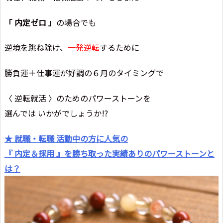
「 内定ゼロ 」
の場合でも
逆境を跳ね除け、
一発逆転
するために
勝負運＋仕事運が好調の６月のタイミングで
〈 逆転就活 〉のためのパワーストーンを
選んでは いかがでしょうか!?
★ 就職・転職 活動中の方に人気の
『 内定＆採用 』を勝ち取った実績ありのパワーストーンと
は？