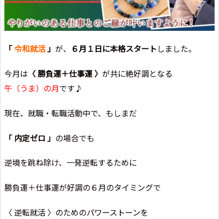
「
令和就活
」
が、
６月１日に本格スタート
しました。
今月は
〈 勝負運＋仕事運 〉
が共に絶好調となる
午（うま）の月
です♪
現在、就職・転職活動中で、もしまだ
「 内定ゼロ 」
の場合でも
逆境を跳ね除け、一発逆転するために
勝負運＋仕事運が好調の６月のタイミングで
〈 逆転就活 〉のためのパワーストーンを