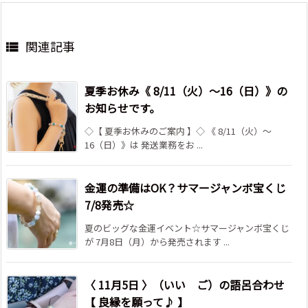
関連記事

夏季お休み《 8/11（火）～16（日）》の
お知らせです。
◇【 夏季お休みのご案内 】◇ 《 8/11（火）～
16（日）》は 発送業務をお ...
金運の準備はOK？サマージャンボ宝くじ
7/8発売☆
夏のビッグな金運イベント☆サマージャンボ宝くじ
が 7月8日（月）から発売されます ...
〈 11月5日 〉（いい ご）の語呂合わせ
【 良縁を願って♪ 】