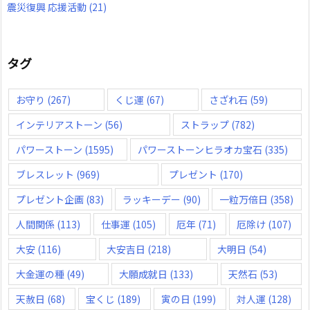
震災復興 応援活動
(21)
タグ
お守り
(267)
くじ運
(67)
さざれ石
(59)
インテリアストーン
(56)
ストラップ
(782)
パワーストーン
(1595)
パワーストーンヒラオカ宝石
(335)
ブレスレット
(969)
プレゼント
(170)
プレゼント企画
(83)
ラッキーデー
(90)
一粒万倍日
(358)
人間関係
(113)
仕事運
(105)
厄年
(71)
厄除け
(107)
大安
(116)
大安吉日
(218)
大明日
(54)
大金運の種
(49)
大願成就日
(133)
天然石
(53)
天赦日
(68)
宝くじ
(189)
寅の日
(199)
対人運
(128)