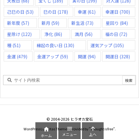
天赦日
(68)
宝くじ
(189)
寅の日
(199)
対人運
(128)
己巳の日
(53)
巳の日
(178)
幸運
(61)
幸運日
(700)
新年度
(57)
新月
(59)
新生活
(73)
星回り
(84)
星除け
(122)
浄化
(86)
満月
(56)
福の日
(72)
種
(51)
縁起の良い日
(130)
運気アップ
(105)
金運
(479)
金運アップ
(59)
開運
(94)
開運日
(328)
©
2004
-2026
ヒラオカ宝石



WordPress Luxeritas Theme is provided by "
Thought is free
".
メニュー
上へ
ホーム