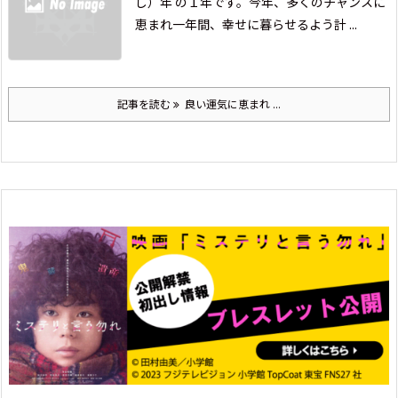
し）年 の１年です。
今年、多くのチャンスに
恵まれ
一年間、幸せに暮らせるよう
計 ...
記事を読む
良い運気に恵まれ ...