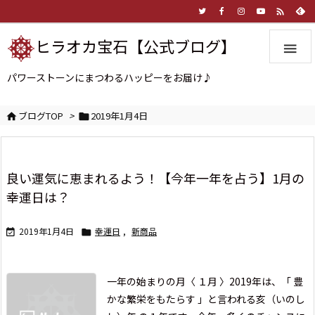

ヒラオカ宝石【公式ブログ】

パワーストーンにまつわるハッピーをお届け♪
ブログTOP
>
2019年1月4日


良い運気に恵まれるよう！【今年一年を占う】1月の
幸運日は？
2019年1月4日
幸運日
,
新商品


一年の始まりの月〈 １月 〉
2019年は、
「 豊
かな繁栄をもたらす 」と言われる
亥（いのし