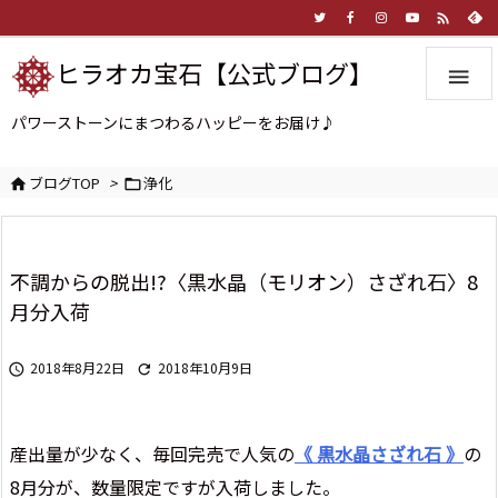

ヒラオカ宝石【公式ブログ】

パワーストーンにまつわるハッピーをお届け♪
ブログTOP
>
浄化


不調からの脱出!?〈黒水晶（モリオン）さざれ石〉8
月分入荷
2018年8月22日
2018年10月9日


産出量が少なく、毎回完売で人気の
《 黒水晶さざれ石 》
の
8月分が、数量限定ですが入荷しました。