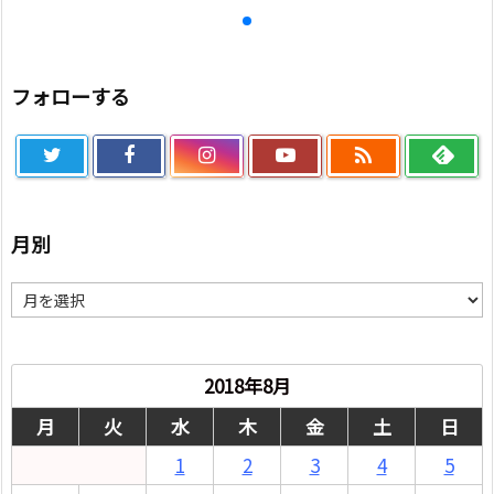
フォローする

月別
月
別
2018年8月
月
火
水
木
金
土
日
1
2
3
4
5