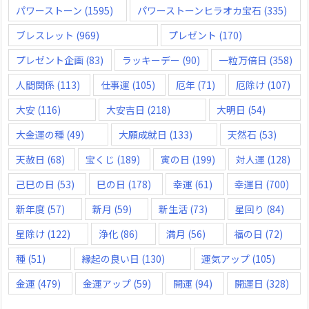
パワーストーン
(1595)
パワーストーンヒラオカ宝石
(335)
ブレスレット
(969)
プレゼント
(170)
プレゼント企画
(83)
ラッキーデー
(90)
一粒万倍日
(358)
人間関係
(113)
仕事運
(105)
厄年
(71)
厄除け
(107)
大安
(116)
大安吉日
(218)
大明日
(54)
大金運の種
(49)
大願成就日
(133)
天然石
(53)
天赦日
(68)
宝くじ
(189)
寅の日
(199)
対人運
(128)
己巳の日
(53)
巳の日
(178)
幸運
(61)
幸運日
(700)
新年度
(57)
新月
(59)
新生活
(73)
星回り
(84)
星除け
(122)
浄化
(86)
満月
(56)
福の日
(72)
種
(51)
縁起の良い日
(130)
運気アップ
(105)
金運
(479)
金運アップ
(59)
開運
(94)
開運日
(328)