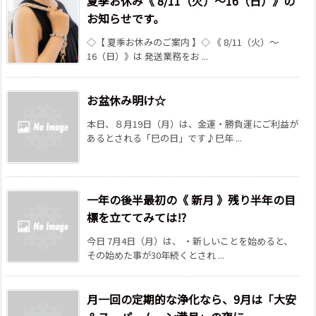
夏季お休み《 8/11（火）～16（日）》の
お知らせです。
◇【 夏季お休みのご案内 】◇ 《 8/11（火）～
16（日）》は 発送業務をお ...
お盆休み明け☆
本日、８月19日（月）は、金運・勝負運にご利益が
あるとされる「巳の日」です♪巳年 ...
一年の後半最初の《 新月 》残り半年の目
標を立ててみては!?
今日 7月4日（月）は、 ・新しいことを始めると、
その始めた事が30年続くとされ ...
月一回の定期的な浄化なら、9月は「大安