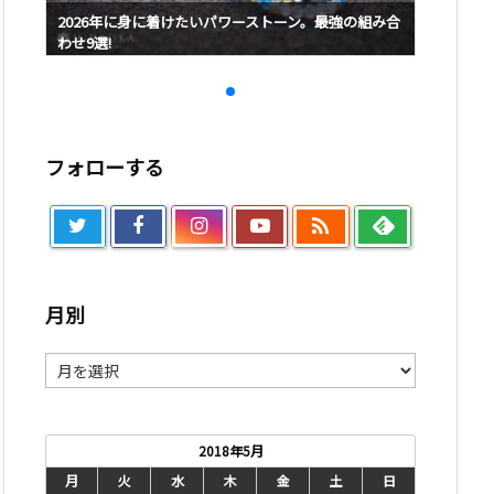
み合
2026年に身に着けたいパワーストーン。最強の組み合
2026
わせ9選!
わせ9選!
フォローする

月別
月
別
2018年5月
月
火
水
木
金
土
日