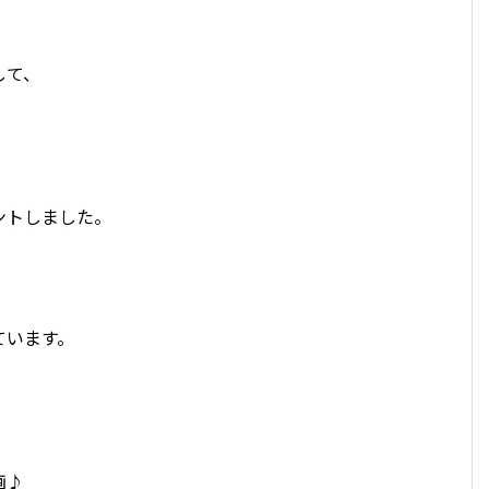
して、
ントしました。
、
ています。
画♪