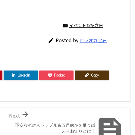
イベント＆記念日

Posted by
ヒラオカ宝石

LinkedIn
Pocket
Copy

Next

不安な≪対人トラブル＆五月病≫を乗り越
えるお守りとは？