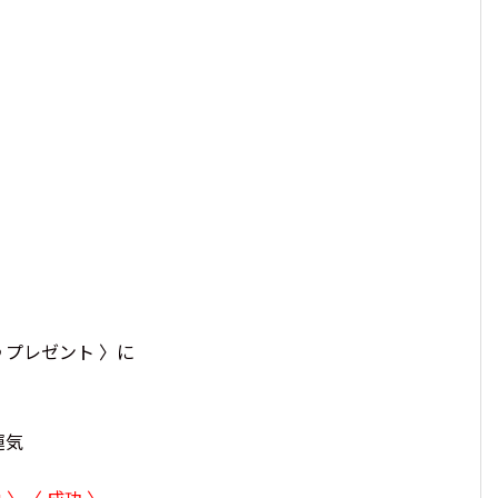
♪プレゼント 〉に
運気
 〉〈 成功 〉