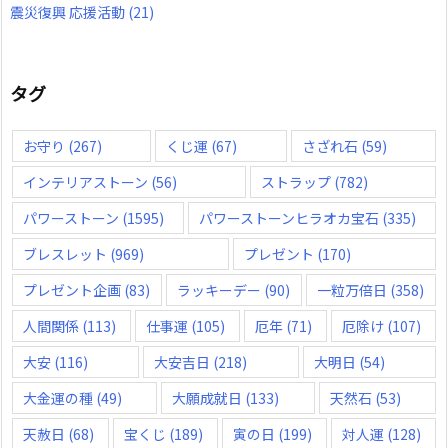
震災復興 応援活動
(21)
タグ
お守り
(267)
くじ運
(67)
さざれ石
(59)
インテリアストーン
(56)
ストラップ
(782)
パワーストーン
(1595)
パワーストーンヒラオカ宝石
(335)
ブレスレット
(969)
プレゼント
(170)
プレゼント企画
(83)
ラッキーデー
(90)
一粒万倍日
(358)
人間関係
(113)
仕事運
(105)
厄年
(71)
厄除け
(107)
大安
(116)
大安吉日
(218)
大明日
(54)
大金運の種
(49)
大願成就日
(133)
天然石
(53)
天赦日
(68)
宝くじ
(189)
寅の日
(199)
対人運
(128)