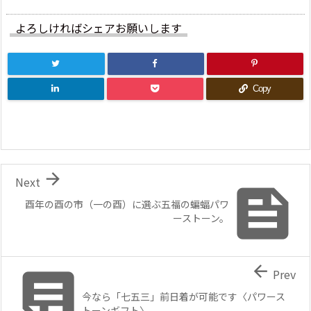
よろしければシェアお願いします
Copy

Next

酉年の酉の市（一の酉）に選ぶ五福の蝙蝠パワ
ーストーン。


Prev
今なら「七五三」前日着が可能です〈パワース
トーンギフト〉