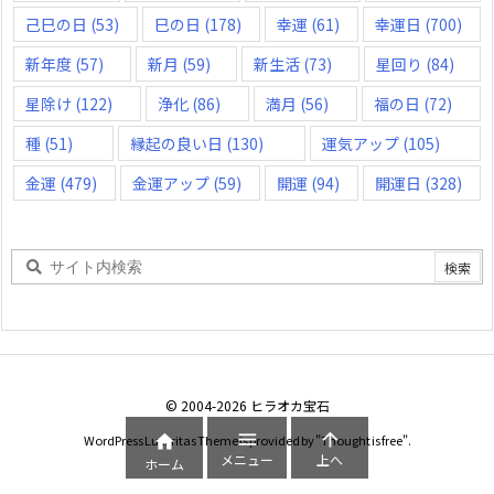
己巳の日
(53)
巳の日
(178)
幸運
(61)
幸運日
(700)
新年度
(57)
新月
(59)
新生活
(73)
星回り
(84)
星除け
(122)
浄化
(86)
満月
(56)
福の日
(72)
種
(51)
縁起の良い日
(130)
運気アップ
(105)
金運
(479)
金運アップ
(59)
開運
(94)
開運日
(328)
©
2004
-2026
ヒラオカ宝石



WordPress Luxeritas Theme is provided by "
Thought is free
".
メニュー
上へ
ホーム