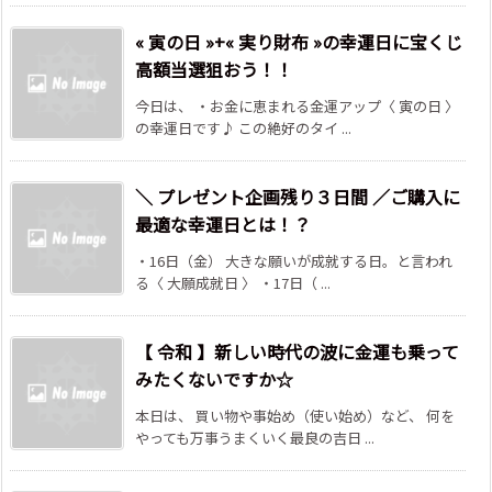
« 寅の日 »+« 実り財布 »の幸運日に宝くじ
高額当選狙おう！！
今日は、 ・お金に恵まれる金運アップ〈 寅の日 〉
の幸運日です♪ この絶好のタイ ...
＼ プレゼント企画残り３日間 ／ご購入に
最適な幸運日とは！？
・16日（金） 大きな願いが成就する日。と言われ
る〈 大願成就日 〉 ・17日（ ...
【 令和 】新しい時代の波に金運も乗って
みたくないですか☆
本日は、 買い物や事始め（使い始め）など、 何を
やっても万事うまくいく最良の吉日 ...