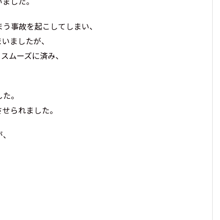
いました。
まう事故を起こしてしまい、
まいましたが、
もスムーズに済み、
した。
させられました。
が、
、
。