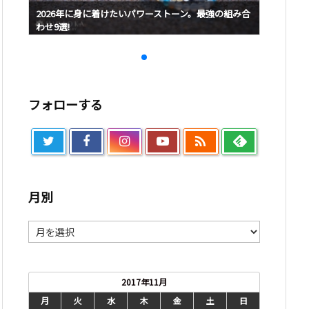
み合
2026年に身に着けたいパワーストーン。最強の組み合
2026
わせ9選!
わせ9選!
フォローする

月別
月
別
2017年11月
月
火
水
木
金
土
日