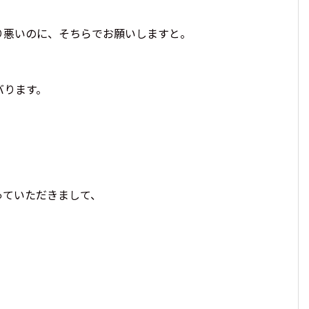
2026年に身に着けたいパワーストーン。最強の組
わせ9選!
り悪いのに、そちらでお願いしますと。
バります。
っていただきまして、