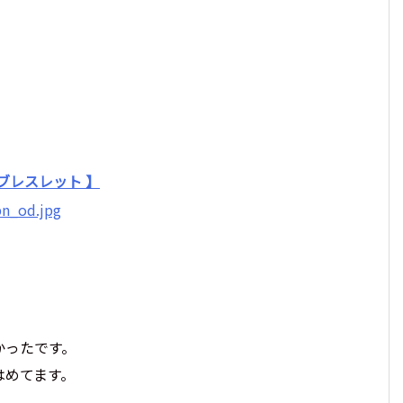
》
ブレスレット 】
かったです。
はめてます。