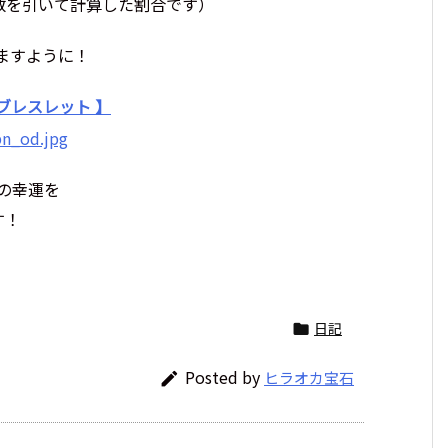
数を引いて計算した割合です）
ますように！
ブレスレット 】
くの幸運を
す！
日記

Posted by
ヒラオカ宝石
