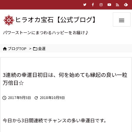

ヒラオカ宝石【公式ブログ】

パワーストーンにまつわるハッピーをお届け♪
ブログTOP
>
金運


3連続の幸運日初日は、何を始めても縁起の良い一粒
万倍日☆
2017年9月5日
2018年10月9日


今日から3日間連続でチャンスの多い幸運日です。