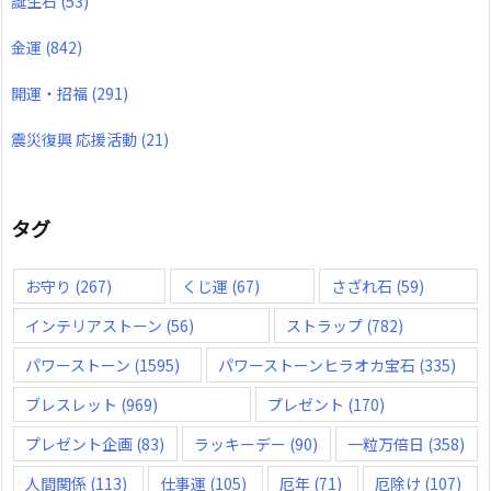
誕生石
(53)
金運
(842)
開運・招福
(291)
震災復興 応援活動
(21)
タグ
お守り
(267)
くじ運
(67)
さざれ石
(59)
インテリアストーン
(56)
ストラップ
(782)
パワーストーン
(1595)
パワーストーンヒラオカ宝石
(335)
ブレスレット
(969)
プレゼント
(170)
プレゼント企画
(83)
ラッキーデー
(90)
一粒万倍日
(358)
人間関係
(113)
仕事運
(105)
厄年
(71)
厄除け
(107)