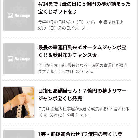
4/24まで!!母の日に５億円の夢が詰まった
宝くじギフトを♪
今年の母の日は5/13（日）です。 ◆ 喜ばれる♪
5/13（日）母の日パワース ...
最長の幸運日到来≪オータムジャンボ宝
くじ＆秋財布≫チャンス★
今日から2016年 最長となる一週間の幸運日が続き
ます♪ 9月：・27日（火）大 ...
目指せ高額当せん！７億円の夢♪サマー
ジャンボ宝くじ発売
７月は 金運＆仕事運が大きく成長する!?と言われる
〈 未（ひつじ）の月 〉です ...
1等・前後賞合わせて3億円の宝くじ登