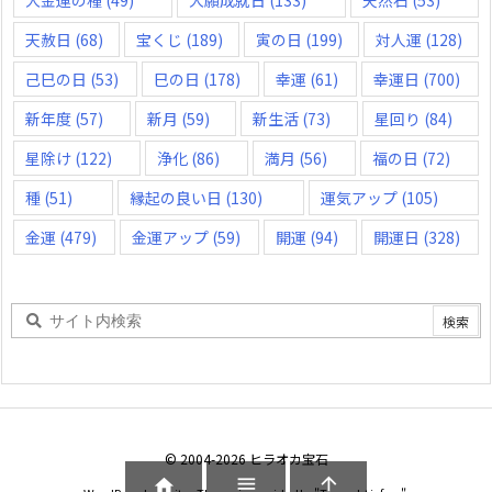
大金運の種
(49)
大願成就日
(133)
天然石
(53)
天赦日
(68)
宝くじ
(189)
寅の日
(199)
対人運
(128)
己巳の日
(53)
巳の日
(178)
幸運
(61)
幸運日
(700)
新年度
(57)
新月
(59)
新生活
(73)
星回り
(84)
星除け
(122)
浄化
(86)
満月
(56)
福の日
(72)
種
(51)
縁起の良い日
(130)
運気アップ
(105)
金運
(479)
金運アップ
(59)
開運
(94)
開運日
(328)
©
2004
-2026
ヒラオカ宝石


