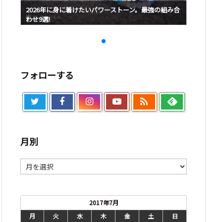
み合
2026年に身に着けたいパワーストーン。最強の組み合
2026
わせ9選!
わせ9選!
フォローする

月別
月
別
2017年7月
月
火
水
木
金
土
日