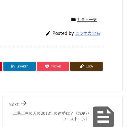
九星・干支

Posted by
ヒラオカ宝石

LinkedIn
Pocket
Copy

Next

二黒土星の人の2018年の運勢は？〈九星パ
ワーストーン〉