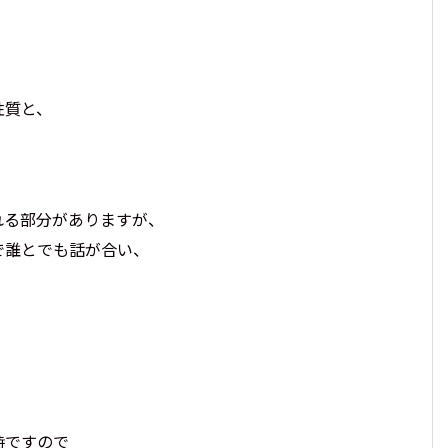
2026年に身に着けたいパワーストーン。最強の組
わせ9選!
性質と、
れる部分がありますが、
で誰とでも話が合い、
時ですので