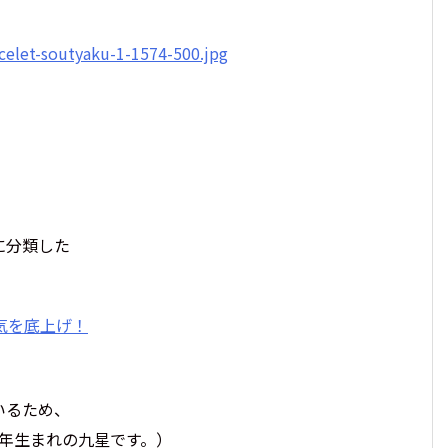
に分類した
気を底上げ！
いるため、
年生まれの九星です。）