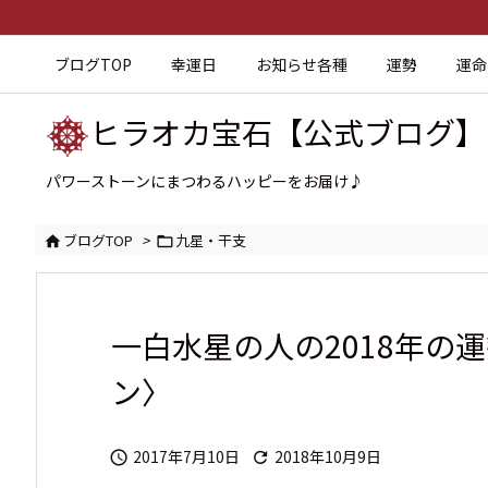
ブログTOP
幸運日
お知らせ各種
運勢
運命
ヒラオカ宝石【公式ブログ】
パワーストーンにまつわるハッピーをお届け♪
ブログTOP
>
九星・干支


一白水星の人の2018年の
ン〉
2017年7月10日
2018年10月9日

