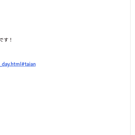
です！
day.html#taian