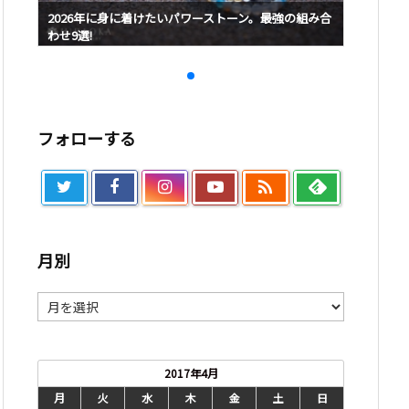
み合
2026年に身に着けたいパワーストーン。最強の組み合
2026
わせ9選!
わせ9選!
フォローする

月別
月
別
2017年4月
月
火
水
木
金
土
日