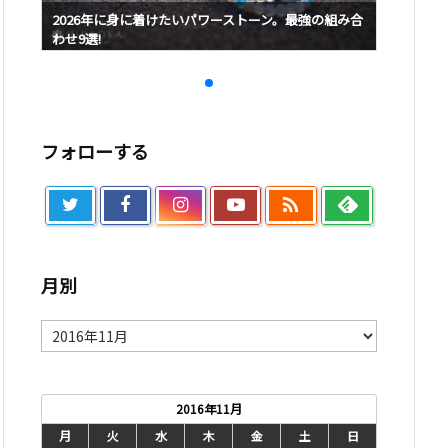
み合
2026年に身に着けたいパワーストーン。最強の組み合
2026
わせ9選!
わせ9選!
フォローする

月別
月
別
2016年11月
月
火
水
木
金
土
日