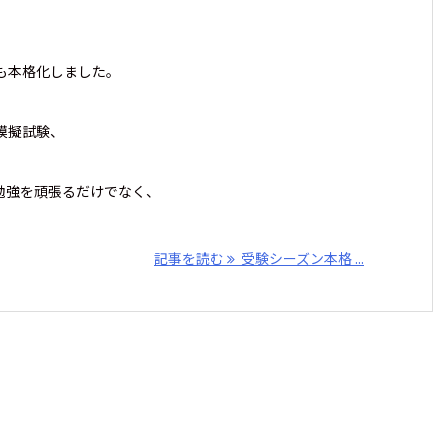
も本格化しました。
模擬試験、
、
勉強を頑張るだけでなく、
記事を読む
受験シーズン本格 ...