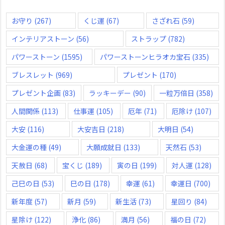
お守り
(267)
くじ運
(67)
さざれ石
(59)
インテリアストーン
(56)
ストラップ
(782)
パワーストーン
(1595)
パワーストーンヒラオカ宝石
(335)
ブレスレット
(969)
プレゼント
(170)
プレゼント企画
(83)
ラッキーデー
(90)
一粒万倍日
(358)
人間関係
(113)
仕事運
(105)
厄年
(71)
厄除け
(107)
大安
(116)
大安吉日
(218)
大明日
(54)
大金運の種
(49)
大願成就日
(133)
天然石
(53)
天赦日
(68)
宝くじ
(189)
寅の日
(199)
対人運
(128)
己巳の日
(53)
巳の日
(178)
幸運
(61)
幸運日
(700)
新年度
(57)
新月
(59)
新生活
(73)
星回り
(84)
星除け
(122)
浄化
(86)
満月
(56)
福の日
(72)