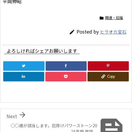
平岡伸昭
開運・招福

Posted by
ヒラオカ宝石

よろしければシェアお願いします
Copy

Next

○○歳が該当します。厄除けパワーストーン20
16年版 登場。