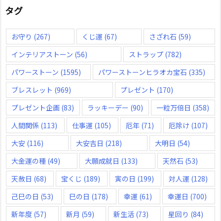
タグ
お守り
(267)
くじ運
(67)
さざれ石
(59)
インテリアストーン
(56)
ストラップ
(782)
パワーストーン
(1595)
パワーストーンヒラオカ宝石
(335)
ブレスレット
(969)
プレゼント
(170)
プレゼント企画
(83)
ラッキーデー
(90)
一粒万倍日
(358)
人間関係
(113)
仕事運
(105)
厄年
(71)
厄除け
(107)
大安
(116)
大安吉日
(218)
大明日
(54)
大金運の種
(49)
大願成就日
(133)
天然石
(53)
天赦日
(68)
宝くじ
(189)
寅の日
(199)
対人運
(128)
己巳の日
(53)
巳の日
(178)
幸運
(61)
幸運日
(700)
新年度
(57)
新月
(59)
新生活
(73)
星回り
(84)