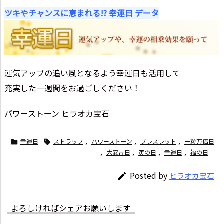
ツキやチャンスに恵まれる!? 幸運日 データ
運気アップの追い風となるよう幸運日も活用して
充実した一週間をお過ごしください！
パワーストーン ヒラオカ宝石
幸運日
ストラップ
,
パワーストーン
,
ブレスレット
,
一粒万倍日


,
大安吉日
,
寅の日
,
幸運日
,
福の日
Posted by
ヒラオカ宝石

よろしければシェアお願いします