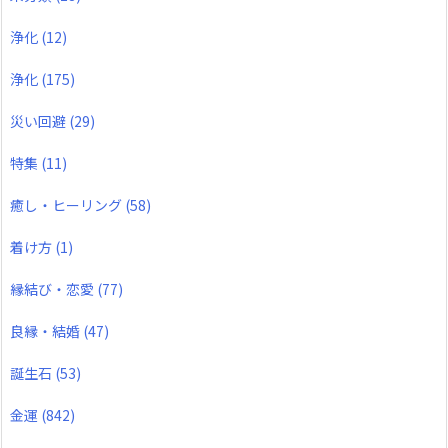
浄化
(12)
浄化
(175)
災い回避
(29)
特集
(11)
癒し・ヒーリング
(58)
着け方
(1)
縁結び・恋愛
(77)
良縁・結婚
(47)
誕生石
(53)
金運
(842)