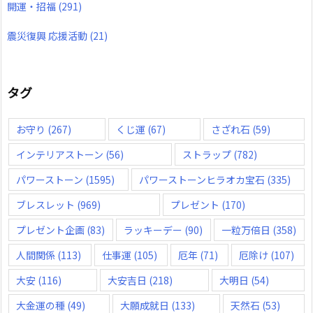
開運・招福
(291)
震災復興 応援活動
(21)
タグ
お守り
(267)
くじ運
(67)
さざれ石
(59)
インテリアストーン
(56)
ストラップ
(782)
パワーストーン
(1595)
パワーストーンヒラオカ宝石
(335)
ブレスレット
(969)
プレゼント
(170)
プレゼント企画
(83)
ラッキーデー
(90)
一粒万倍日
(358)
人間関係
(113)
仕事運
(105)
厄年
(71)
厄除け
(107)
大安
(116)
大安吉日
(218)
大明日
(54)
大金運の種
(49)
大願成就日
(133)
天然石
(53)