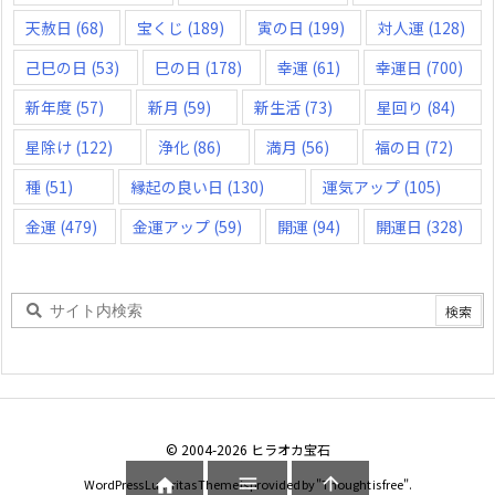
天赦日
(68)
宝くじ
(189)
寅の日
(199)
対人運
(128)
己巳の日
(53)
巳の日
(178)
幸運
(61)
幸運日
(700)
新年度
(57)
新月
(59)
新生活
(73)
星回り
(84)
星除け
(122)
浄化
(86)
満月
(56)
福の日
(72)
種
(51)
縁起の良い日
(130)
運気アップ
(105)
金運
(479)
金運アップ
(59)
開運
(94)
開運日
(328)
©
2004
-2026
ヒラオカ宝石



WordPress Luxeritas Theme is provided by "
Thought is free
".