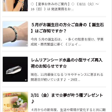
◇【 夏季お休みのご案内 】◇ 《 8/11（火）～
16（日）》は 発送業務をお ...
５月がお誕生日の方☆ご自身の【 誕生石
】はご存知ですか？
今月 ５月の誕生石は、 ・多くの知恵を授け、学業
成就・商売繁盛に導く 《 ジェイ ...
レムリアンシード水晶の小型サイズ再入
荷のお知らせです☆
現在、11月最後となる ツキやチャンスに恵まれる
開運日が続いています♪ ・29日 ...
3/31（金）まで☆夢が叶う種プレゼント
♪
４月からの新年度、生活や環境が変化すると共に期