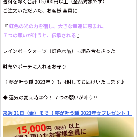
送料を除く合計 15,000円以上（全品対象です）
ご注文いただいた、お客様 全員に
『
虹色の光の力を宿し、大きな幸運に恵まれ、
７つの願いが叶うと、伝承される
』
レインボークォーツ（虹色水晶）も組み合わさった
財布やポーチに入れるお守り
〈 夢が叶う種 2023年 〉も同封してお届けいたします♪
◆ 運気の変え時は今！ ７つの願いが叶う!?
来週 31日（金）まで【 夢が叶う種 2023年☆プレゼント 】