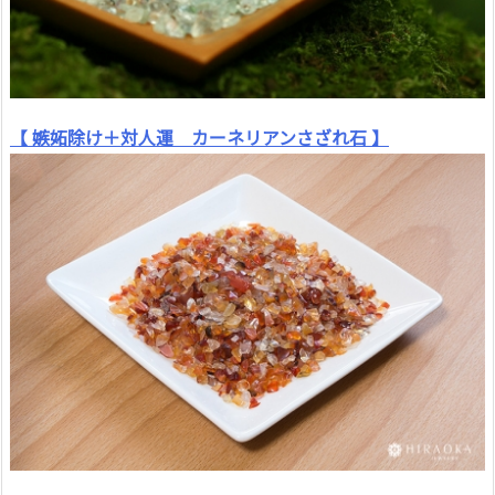
【 嫉妬除け＋対人運 カーネリアンさざれ石 】