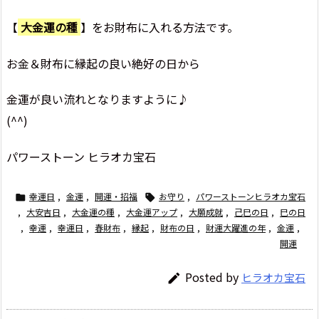
【
大金運の種
】をお財布に入れる方法です。
お金＆財布に縁起の良い絶好の日から
金運が良い流れとなりますように♪
(^^)
パワーストーン ヒラオカ宝石
幸運日
,
金運
,
開運・招福
お守り
,
パワーストーンヒラオカ宝石


,
大安吉日
,
大金運の種
,
大金運アップ
,
大願成就
,
己巳の日
,
巳の日
,
幸運
,
幸運日
,
春財布
,
縁起
,
財布の日
,
財運大躍進の年
,
金運
,
開運
Posted by
ヒラオカ宝石
