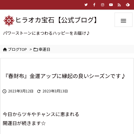

ヒラオカ宝石【公式ブログ】

パワーストーンにまつわるハッピーをお届け♪
ブログTOP
>
幸運日


『春財布』金運アップに縁起の良いシーズンです♪
2023年3月12日
2023年3月13日


今日からツキやチャンスに恵まれる
開運日が続きます☆