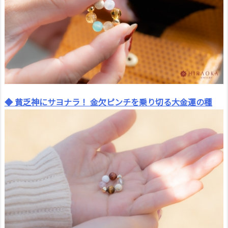
◆ 貧乏神にサヨナラ！ 金欠ピンチを乗り切る大金運の種