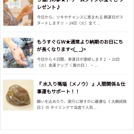
レゼント♪
今日から、ツキやチャンスに恵まれる 開運日がス
タートします☆ ・24日（火）全て ...
もうすぐＧＷ★通常より納期のお日にち
が長くなります<(_ _)>
今日から４日間、幸運日が連続します♪ ・23日
（火）金運アップ〈 寅の日 〉 ・ ...
『 水入り瑪瑙（メノウ） 』人間関係＆仕
事運もサポート！！
願いを込めたり、実行に移すのに最適な《 大願成就
日 》の タイミングで当店で人気 ...