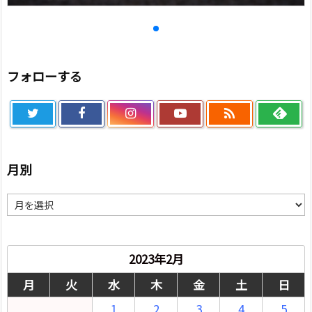
フォローする

月別
月
別
2023年2月
月
火
水
木
金
土
日
1
2
3
4
5