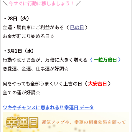
＼
今すぐに行動に移しましょう！
／
・28日（火）
金運・勝負事にご利益がある
〈
巳の日
〉
お金が貯まり始める日☆
・3月1日（水）
行動や使うお金が、万倍に大きく増える
〈
一粒万倍日
〉
恋愛運、金運、仕事運が好調☆
何をやっても全部うまくいく上吉の日
〈
大安吉日
〉
全ての運が好調☆
ツキやチャンスに恵まれる!? 幸運日 データ