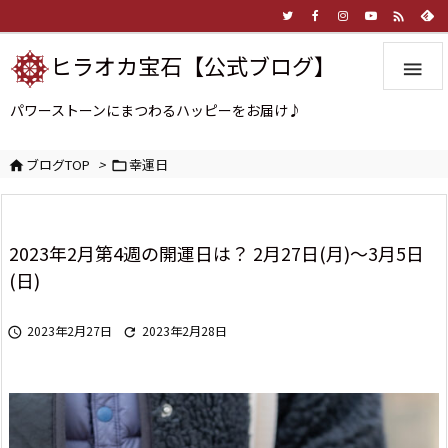

ヒラオカ宝石【公式ブログ】

パワーストーンにまつわるハッピーをお届け♪
ブログTOP
>
幸運日


2023年2月第4週の開運日は？ 2月27日(月)～3月5日
(日)
2023年2月27日
2023年2月28日

