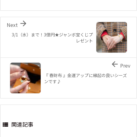

Next
3/1（水）まで！3億円★ジャンボ宝くじプ
レゼント

Prev
『 春財布 』金運アップに縁起の良いシーズ
ンです♪
関連記事
