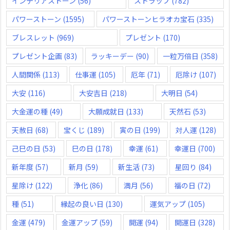
インテリアストーン
(56)
ストラップ
(782)
パワーストーン
(1595)
パワーストーンヒラオカ宝石
(335)
ブレスレット
(969)
プレゼント
(170)
プレゼント企画
(83)
ラッキーデー
(90)
一粒万倍日
(358)
人間関係
(113)
仕事運
(105)
厄年
(71)
厄除け
(107)
大安
(116)
大安吉日
(218)
大明日
(54)
大金運の種
(49)
大願成就日
(133)
天然石
(53)
天赦日
(68)
宝くじ
(189)
寅の日
(199)
対人運
(128)
己巳の日
(53)
巳の日
(178)
幸運
(61)
幸運日
(700)
新年度
(57)
新月
(59)
新生活
(73)
星回り
(84)
星除け
(122)
浄化
(86)
満月
(56)
福の日
(72)
種
(51)
縁起の良い日
(130)
運気アップ
(105)
金運
(479)
金運アップ
(59)
開運
(94)
開運日
(328)