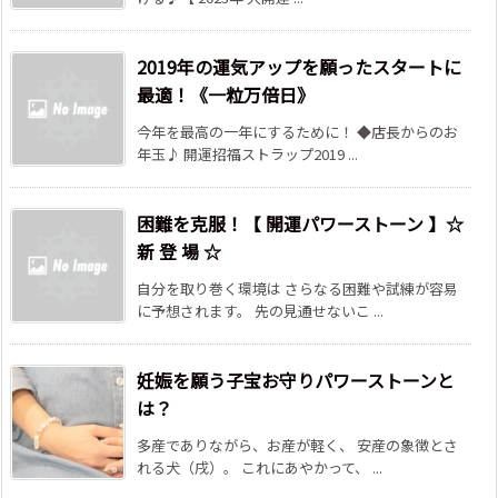
2019年の運気アップを願ったスタートに
最適！《一粒万倍日》
今年を最高の一年にするために！ ◆店長からのお
年玉♪ 開運招福ストラップ2019 ...
困難を克服！【 開運パワーストーン 】☆
新 登 場 ☆
自分を取り巻く環境は さらなる困難や試練が容易
に予想されます。 先の見通せないこ ...
妊娠を願う子宝お守りパワーストーンと
は？
多産でありながら、お産が軽く、 安産の象徴とさ
れる犬（戌）。 これにあやかって、 ...