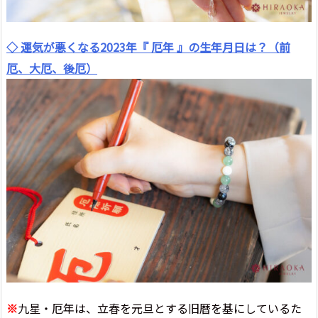
◇ 運気が悪くなる2023年『 厄年 』の生年月日は？（前
厄、大厄、後厄）
※
九星・厄年は、立春を元旦とする旧暦を基にしているた