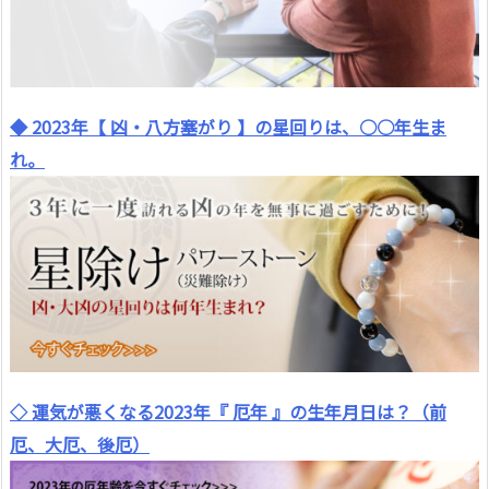
◆ 2023年【 凶・八方塞がり 】の星回りは、○○年生ま
れ。
◇ 運気が悪くなる2023年『 厄年 』の生年月日は？（前
厄、大厄、後厄）