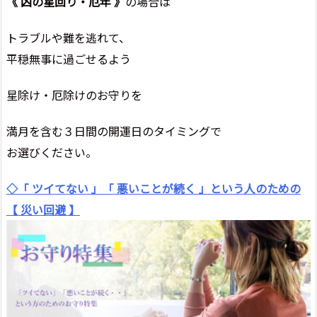
《 凶の星回り・厄年 》
の場合は
トラブルや難を逃れて、
平穏無事に過ごせるよう
星除け・厄除けのお守りを
満月を含む３日間の開運日のタイミングで
お選びください。
◇「 ツイてない 」「 悪いことが続く 」という人のための
【 災い回避 】