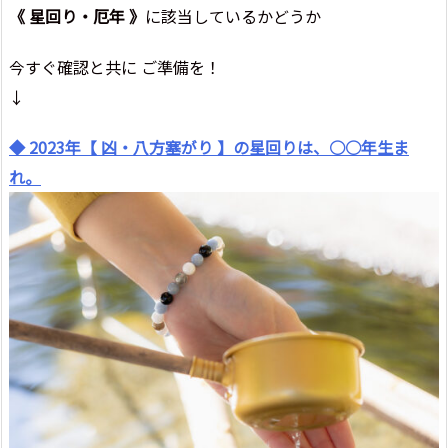
《 星回り・厄年 》
に該当しているかどうか
今すぐ確認と共に ご準備を！
↓
◆ 2023年【 凶・八方塞がり 】の星回りは、○○年生ま
れ。