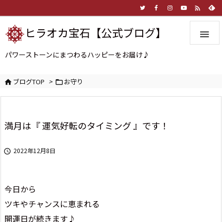

ヒラオカ宝石【公式ブログ】

パワーストーンにまつわるハッピーをお届け♪
ブログTOP
>
お守り


満月は『 運気好転のタイミング 』です！
2022年12月8日

今日から
ツキやチャンスに恵まれる
開運日が続きます♪