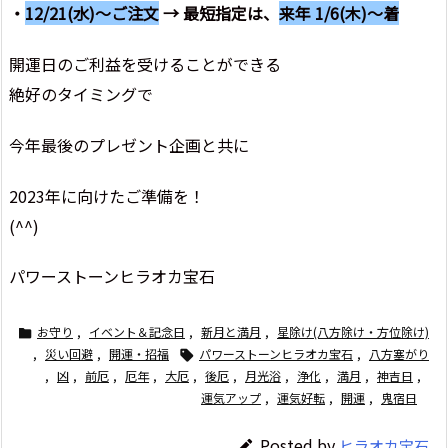
・
12/21(水)～ご注文
→ 最短指定は、
来年 1/6(木)～着
開運日のご利益を受けることができる
絶好のタイミングで
今年最後のプレゼント企画と共に
2023年に向けたご準備を！
(^^)
パワーストーンヒラオカ宝石
お守り
,
イベント＆記念日
,
新月と満月
,
星除け(八方除け・方位除け)

,
災い回避
,
開運・招福
パワーストーンヒラオカ宝石
,
八方塞がり

,
凶
,
前厄
,
厄年
,
大厄
,
後厄
,
月光浴
,
浄化
,
満月
,
神吉日
,
運気アップ
,
運気好転
,
開運
,
鬼宿日
Posted by
ヒラオカ宝石
