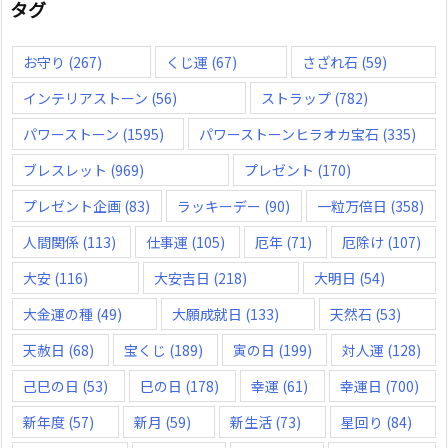
タグ
お守り
(267)
くじ運
(67)
さざれ石
(59)
インテリアストーン
(56)
ストラップ
(782)
パワーストーン
(1595)
パワーストーンヒラオカ宝石
(335)
ブレスレット
(969)
プレゼント
(170)
プレゼント企画
(83)
ラッキーデー
(90)
一粒万倍日
(358)
人間関係
(113)
仕事運
(105)
厄年
(71)
厄除け
(107)
大安
(116)
大安吉日
(218)
大明日
(54)
大金運の種
(49)
大願成就日
(133)
天然石
(53)
天赦日
(68)
宝くじ
(189)
寅の日
(199)
対人運
(128)
己巳の日
(53)
巳の日
(178)
幸運
(61)
幸運日
(700)
新年度
(57)
新月
(59)
新生活
(73)
星回り
(84)