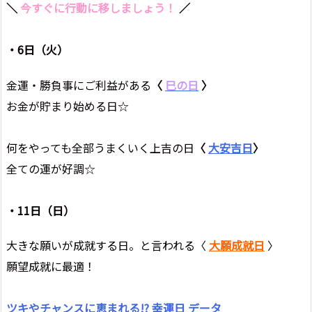
＼
今すぐに行動に移しましょう！
／
・6日（火）
金運・勝負事にご利益がある
〈
巳の日
〉
お金が貯まり始める日☆
何をやっても全部うまくいく上吉の日
〈
大安吉日
〉
全ての運が好調☆
・11日（日）
大きな願いが成就する日。と言われる〈
大願成就日
〉
願望成就に最適！
ツキやチャンスに恵まれる!? 幸運日 データ