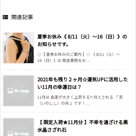
関連記事

夏季お休み《 8/11（火）～16（日）》の
お知らせです。
◇【 夏季お休みのご案内 】◇ 《 8/11（火）～
16（日）》は 発送業務をお ...
2021年も残り２ヶ月☆運気UPに活用した
い11月の幸運日は？
11月は 金運が大きく上昇する?! 月とされる 『 亥
（いのしし）の月 』です！ ...
【 限定入荷★11月分 】不幸を遠ざける黒
水晶さざれ石