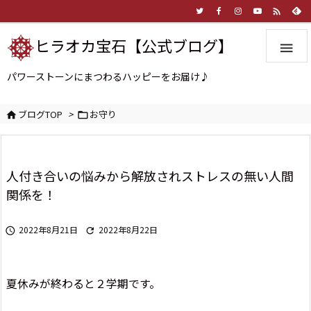

ヒラオカ宝石【公式ブログ】

パワーストーンにまつわるハッピーをお届け♪
ブログTOP
>
お守り


人付き合いの悩みから解放されストレスの無い人間
関係を！
2022年8月21日
2022年8月22日


夏休みが終わると２学期です。