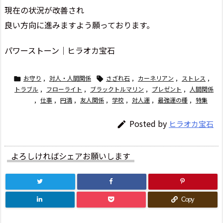
現在の状況が改善され
良い方向に進みますよう願っております。
パワーストーン│ヒラオカ宝石
お守り
,
対人・人間関係
さざれ石
,
カーネリアン
,
ストレス
,


トラブル
,
フローライト
,
ブラックトルマリン
,
プレゼント
,
人間関係
,
仕事
,
円満
,
友人関係
,
学校
,
対人運
,
最強運の種
,
特集
Posted by
ヒラオカ宝石

よろしければシェアお願いします
Copy