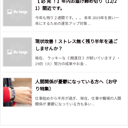
【 必 見 ！】年内お届け締め切り（12/2
1）間近です。
今年も残り２週間です。。。 来年 2019年を良い一
年にするための運気アップ対策 ...
現状改善！ストレス無く残り半年を過ご
しませんか？
現在、 ラッキーな《 開運日 》が続いています♪ ・
19日（火）努力の成果やお金 ...
人間関係が憂鬱になっている方へ〔お守
り特集〕
仕事始めから半月が過ぎ、 現在、仕事や職場の人間
関係が 憂鬱になっている方も多い ...