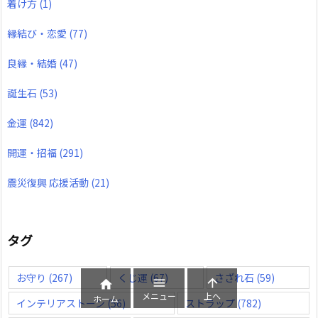
着け方
(1)
縁結び・恋愛
(77)
良縁・結婚
(47)
誕生石
(53)
金運
(842)
開運・招福
(291)
震災復興 応援活動
(21)
タグ
お守り
(267)
くじ運
(67)
さざれ石
(59)



メニュー
上へ
ホーム
インテリアストーン
(56)
ストラップ
(782)