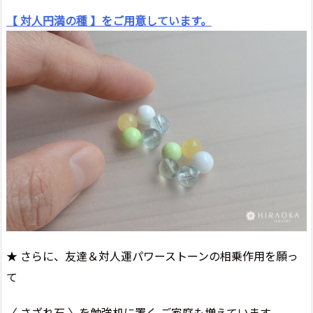
【 対人円満の種 】をご用意しています。
★ さらに、友達＆対人運パワーストーンの相乗作用を願っ
て
〈 さざれ石 〉を勉強机に置く ご家庭も増えています。