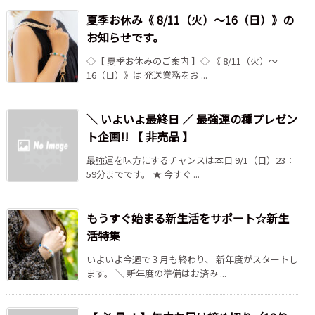
夏季お休み《 8/11（火）～16（日）》の
お知らせです。
◇【 夏季お休みのご案内 】◇ 《 8/11（火）～
16（日）》は 発送業務をお ...
＼ いよいよ最終日 ／ 最強運の種プレゼン
ト企画!! 【 非売品 】
最強運を味方にするチャンスは本日 9/1（日）23：
59分までです。 ★ 今すぐ ...
もうすぐ始まる新生活をサポート☆新生
活特集
いよいよ今週で３月も終わり、 新年度がスタートし
ます。 ＼ 新年度の準備はお済み ...