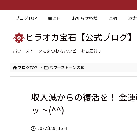
ブログTOP
幸運日
お知らせ各種
運勢
運命
ヒラオカ宝石【公式ブログ】
パワーストーンにまつわるハッピーをお届け♪
ブログTOP
>
パワーストーンの種


収入減からの復活を！ 金
ット(^^)
2022年8月16日
