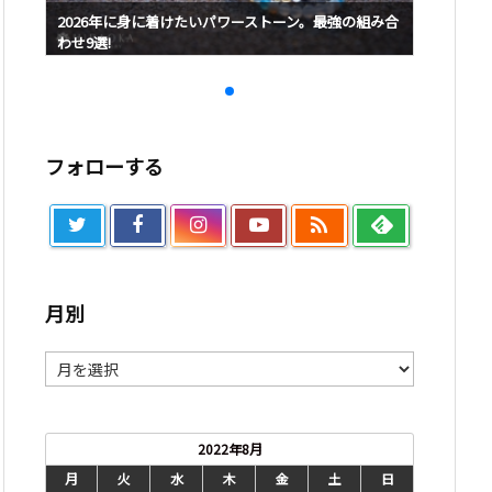
み合
2026年に身に着けたいパワーストーン。最強の組み合
2026
わせ9選!
わせ9選!
フォローする

月別
月
別
2022年8月
月
火
水
木
金
土
日