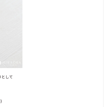
りとして
)