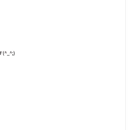
^_^;)