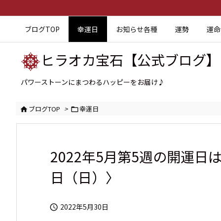
ブログTOP
幸運日
お知らせ各種
運勢
運命
ヒラオカ宝石【公式ブログ】
パワーストーンにまつわるハッピーをお届け♪
ブログTOP
>
幸運日


2022年5月第5週の開運日は
日（日）〉
2022年5月30日
