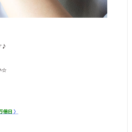
す♪
い☆
万倍日
〉