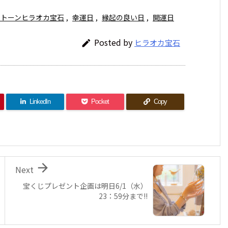
ストーンヒラオカ宝石
,
幸運日
,
縁起の良い日
,
開運日
Posted by
ヒラオカ宝石

LinkedIn
Pocket
Copy

Next
宝くじプレゼント企画は明日6/1（水）
23：59分まで!!