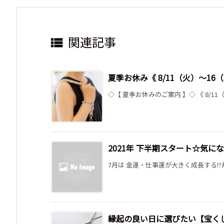
関連記事

夏季お休み《 8/11（火）～1
◇【 夏季お休みのご案内 】◇ 《 8/11
2021年 下半期スタート☆気に
7月は 金運・仕事運が大きく成長する!?月
縁起の良い日に選びたい【宝く