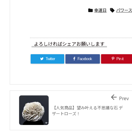
幸運日
パワー


よろしければシェアお願いします
Twitter
Facebook
Pin it

Prev
【人気商品】望み叶える不思議な石 デ
ザートローズ！