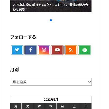
み合
2026年に身に着けたいパワーストーン。最強の組み合
2026
わせ9選!
わせ9選!
フォローする

月別
月
別
2022年5月
月
火
水
木
金
土
日