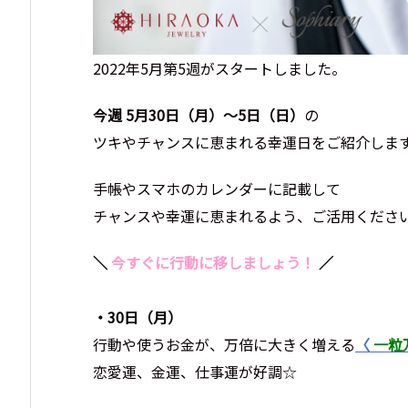
2022年5月第5週がスタートしました。
今週 5
月30
日（月）～5
日（日）
の
ツキやチャンスに恵まれる幸運日をご紹介しま
手帳やスマホのカレンダーに記載して
チャンスや幸運に恵まれるよう、ご活用くださ
＼
今すぐに行動に移しましょう！
／
・30日（月）
行動や使うお金が、万倍に大きく増える
〈
一粒
恋愛運、金運、仕事運が好調☆